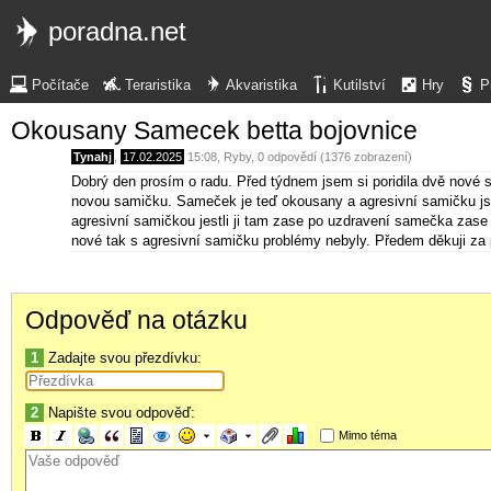
poradna.net
Počítače
Teraristika
Akvaristika
Kutilství
Hry
P
Okousany Samecek betta bojovnice
Tynahj
,
17.02.2025
15:08
,
Ryby
, 0 odpovědí (1376 zobrazení)
Dobrý den prosím o radu. Před týdnem jsem si poridila dvě nové 
novou samičku. Sameček je teď okousany a agresivní samičku jsem
agresivní samičkou jestli ji tam zase po uzdravení samečka zase
nové tak s agresivní samičku problémy nebyly. Předem děkuji z
Odpověď na otázku
1
Zadajte svou přezdívku:
2
Napište svou odpověď:
Mimo téma