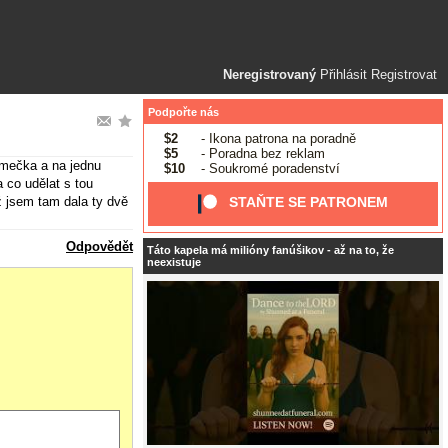
Neregistrovaný
Přihlásit
Registrovat
Podpořte nás
$2
- Ikona patrona na poradně
$5
- Poradna bez reklam
amečka a na jednu
$10
- Soukromé poradenství
 co udělat s tou
ž jsem tam dala ty dvě
STAŇTE SE PATRONEM
Odpovědět
Táto kapela má milióny fanúšikov - až na to, že
neexistuje