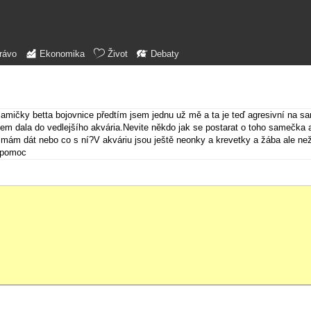
rávo
Ekonomika
Život
Debaty
samičky betta bojovnice předtím jsem jednu už mě a ta je teď agresivní na s
 dala do vedlejšího akvária.Nevite někdo jak se postarat o toho samečka a
 mám dát nebo co s ní?V akváriu jsou ještě neonky a krevetky a žába ale ne
a pomoc