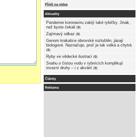
Přejít na videa
Aktuality
Pandemie koronaviru zabíjí také rybičky. Jinak,
než byste čekali
(
0
)
Zajímavý odkaz
(
0
)
Genom krakatice obrovské rozluštěn, jásají
biologové. Naznačuje, proč je tak velká a chytrá
(
0
)
Ryby ve vědecké ilustraci
(
0
)
Snahu o čistou vodu v rybnících komplikují
invazní druhy – i z akvárií
(
0
)
Články
Reklama