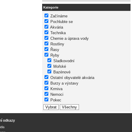
Kategorie
Začínáme
Pochlubte se
Akvária
Technika
Chemie a úprava vody
Rostliny
Řasy
Ryby
Sladkovodní
Mořské
Bazénové
Ostatní obyvatelé akvária
Burzy a výstavy
Krmiva
Nemoci
Pokec
ní odkazy
idla