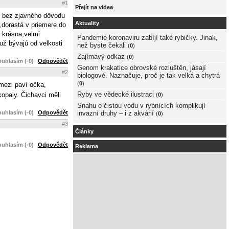
#1
Přejít na videa
aj bez zjavného dôvodu
Aktuality
,dorastá v priemere do
k krásna,velmi
Pandemie koronaviru zabíjí také rybičky. Jinak,
už bývajú od velkosti
než byste čekali
(
0
)
Zajímavý odkaz
(
0
)
uhlasím (-0)
Odpovědět
Genom krakatice obrovské rozluštěn, jásají
#2
biologové. Naznačuje, proč je tak velká a chytrá
(
0
)
 mezi paví očka,
Ryby ve vědecké ilustraci
kopaly. Čichavci měli
(
0
)
Snahu o čistou vodu v rybnících komplikují
uhlasím (-0)
Odpovědět
invazní druhy – i z akvárií
(
0
)
#3
Články
uhlasím (-0)
Odpovědět
Reklama