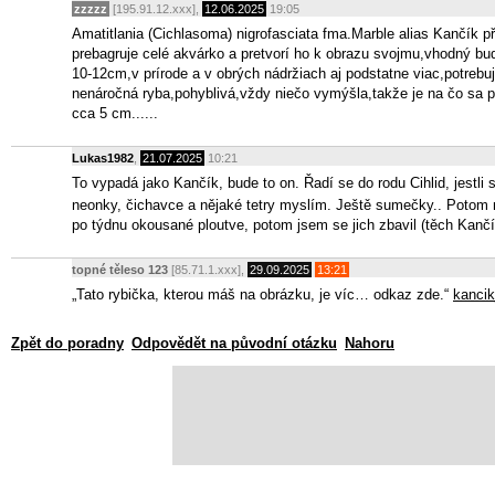
zzzzz
[195.91.12.xxx],
12.06.2025
19:05
Amatitlania (Cichlasoma) nigrofasciata fma.Marble alias Kančík 
prebagruje celé akvárko a pretvorí ho k obrazu svojmu,vhodný bu
10-12cm,v prírode a v obrých nádržiach aj podstatne viac,potrebuje
nenáročná ryba,pohyblivá,vždy niečo vymýšla,takže je na čo sa po
cca 5 cm......
Lukas1982
,
21.07.2025
10:21
To vypadá jako Kančík, bude to on. Řadí se do rodu Cihlid, jestli 
neonky, čichavce a nějaké tetry myslím. Ještě sumečky.. Potom 
po týdnu okousané ploutve, potom jsem se jich zbavil (těch Kančí
topné těleso 123
[85.71.1.xxx],
29.09.2025
13:21
„Tato rybička, kterou máš na obrázku, je víc… odkaz zde.“
kancik
Zpět do poradny
Odpovědět na původní otázku
Nahoru