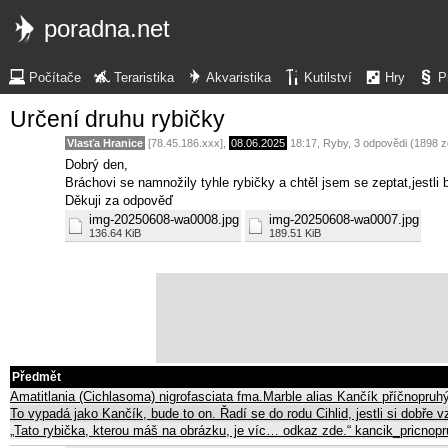
poradna.net
Počítače
Teraristika
Akvaristika
Kutilství
Hry
P
Určení druhu rybičky
Vlasťa Hranice
[78.45.186.xxx],
08.06.2025
18:17
,
Ryby
, 3 odpovědi (1898 
Dobrý den,
Bráchovi se namnožily tyhle rybičky a chtěl jsem se zeptat,jestli 
Děkuji za odpověď
img-20250608-wa0008.jpg
img-20250608-wa0007.jpg
136.64 KiB
189.51 KiB
Předmět
Amatitlania (Cichlasoma) nigrofasciata fma.Marble alias Kančík příčnopruh
To vypadá jako Kančík, bude to on. Řadí se do rodu Cihlid, jestli si dobř
„Tato rybička, kterou máš na obrázku, je víc… odkaz zde.“ kancik_pricnop