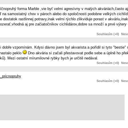
příčnopruhý forma Marble ,vie byť velmi agresívny v malých akváriách,často 
ď na samostatný chov v pároch alebo do spoločnosti podobne velkých cichlíd
 dostatok rastlinnej potravy,inak velmi rýchlo zlikviduje porast v akváriu,ina
zerať,vhodná aj pre začiatočníkov cichlidárov,dobre sa množí a prvé výtery 
Souhlasím (+0)
Neso
si dobře vzpomínám. Kdysi dávno jsem byl akvarista a pořídil si tyto "bestie"
nastalo peklo
Dno akvária si začali přestavovat podle sebe a úplně ho pře
ků). Mezi ostatní mírumilovné rybky bych je určitě nedával.
Souhlasím (+0)
Neso
_pricnopruhy
Souhlasím (+0)
Neso