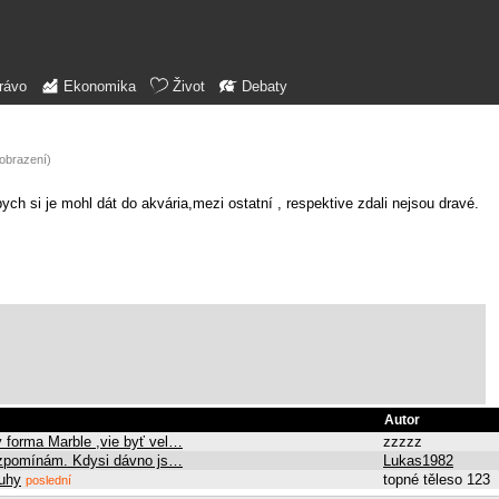
rávo
Ekonomika
Život
Debaty
zobrazení)
bych si je mohl dát do akvária,mezi ostatní , respektive zdali nejsou dravé.
Autor
ý forma Marble ,vie byť vel…
zzzzz
e vzpomínám. Kdysi dávno js…
Lukas1982
ruhy
topné těleso 123
poslední