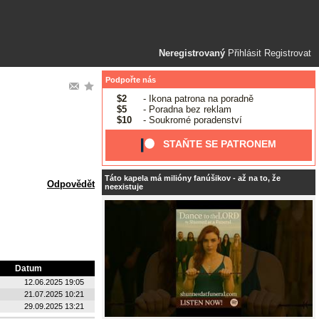
Neregistrovaný
Přihlásit
Registrovat
Podpořte nás
$2
- Ikona patrona na poradně
$5
- Poradna bez reklam
$10
- Soukromé poradenství
STAŇTE SE PATRONEM
Táto kapela má milióny fanúšikov - až na to, že
Odpovědět
neexistuje
Datum
12.06.2025 19:05
21.07.2025 10:21
29.09.2025 13:21