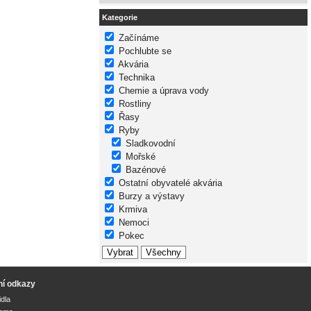
Kategorie
Začínáme
Pochlubte se
Akvária
Technika
Chemie a úprava vody
Rostliny
Řasy
Ryby
Sladkovodní
Mořské
Bazénové
Ostatní obyvatelé akvária
Burzy a výstavy
Krmiva
Nemoci
Pokec
ní odkazy
idla