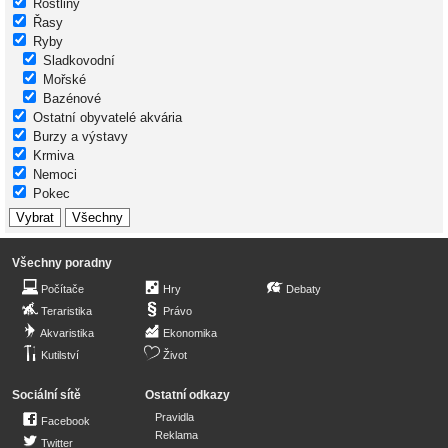
Rostliny
Řasy
Ryby
Sladkovodní
Mořské
Bazénové
Ostatní obyvatelé akvária
Burzy a výstavy
Krmiva
Nemoci
Pokec
Všechny poradny
Počítače
Hry
Debaty
Teraristika
Právo
Akvaristika
Ekonomika
Kutilství
Život
Sociální sítě
Ostatní odkazy
Pravidla
Facebook
Reklama
Twitter