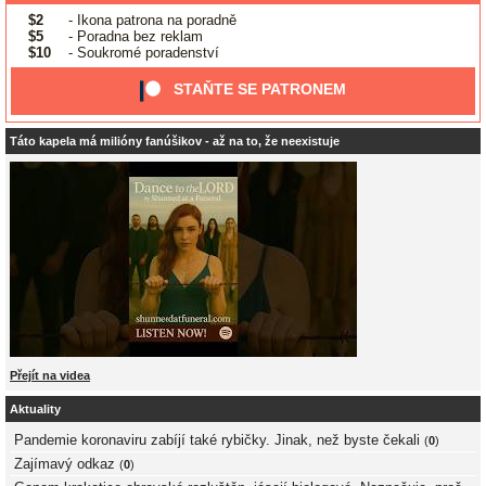
$2
- Ikona patrona na poradně
$5
- Poradna bez reklam
$10
- Soukromé poradenství
STAŇTE SE PATRONEM
Táto kapela má milióny fanúšikov - až na to, že neexistuje
Přejít na videa
Aktuality
Pandemie koronaviru zabíjí také rybičky. Jinak, než byste čekali
(
0
)
Zajímavý odkaz
(
0
)