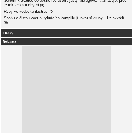
Genom krakatice obrovské rozluštěn, jásají biologové. Naznačuje, proč
je tak velká a chytrá
(
0
)
Ryby ve vědecké ilustraci
(
0
)
Snahu o čistou vodu v rybnících komplikují invazní druhy – i z akvárií
(
0
)
Články
Reklama