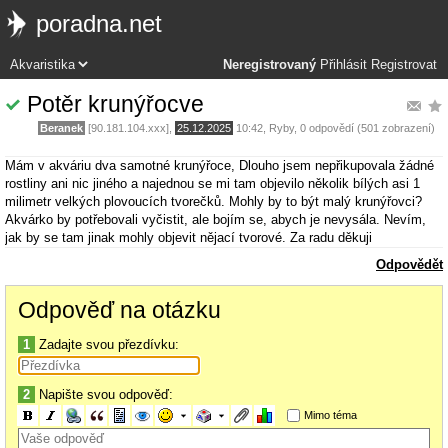
poradna.net
Neregistrovaný
Přihlásit
Registrovat
Potěr krunýřocve
Beranek
[90.181.104.xxx],
25.12.2025
10:42
,
Ryby
, 0 odpovědí (501 zobrazení)
Mám v akváriu dva samotné krunýřoce, Dlouho jsem nepřikupovala žádné
rostliny ani nic jiného a najednou se mi tam objevilo několik bílých asi 1
milimetr velkých plovoucích tvorečků. Mohly by to být malý krunýřovci?
Akvárko by potřebovali vyčistit, ale bojím se, abych je nevysála. Nevím,
jak by se tam jinak mohly objevit nějací tvorové. Za radu děkuji
Odpovědět
Odpověď na otázku
1
Zadajte svou přezdívku:
2
Napište svou odpověď:
Mimo téma