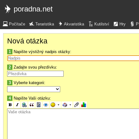
poradna.net
Počítače
Teraristika
Akvaristika
Kutilství
Hry
P
Nová otázka
1
Napište výstižný nadpis otázky:
2
Zadajte svou přezdívku:
3
Vyberte kategorii:
4
Napište Vaši otázku: