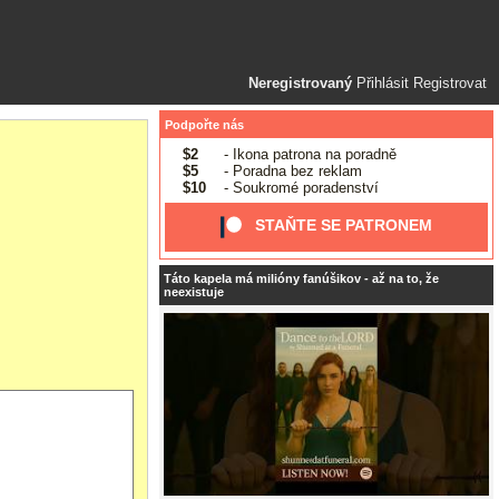
Neregistrovaný
Přihlásit
Registrovat
Podpořte nás
$2
- Ikona patrona na poradně
$5
- Poradna bez reklam
$10
- Soukromé poradenství
STAŇTE SE PATRONEM
Táto kapela má milióny fanúšikov - až na to, že
neexistuje