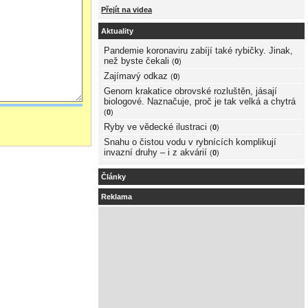
Přejít na videa
Aktuality
Pandemie koronaviru zabíjí také rybičky. Jinak,
než byste čekali
(
0
)
Zajímavý odkaz
(
0
)
Genom krakatice obrovské rozluštěn, jásají
biologové. Naznačuje, proč je tak velká a chytrá
(
0
)
Ryby ve vědecké ilustraci
(
0
)
Snahu o čistou vodu v rybnících komplikují
invazní druhy – i z akvárií
(
0
)
Články
Reklama