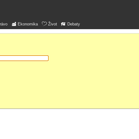
rávo
Ekonomika
Život
Debaty