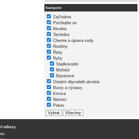
Kategorie
Začínáme
Pochlubte se
Akvária
Technika
Chemie a úprava vody
Rostliny
Řasy
Ryby
Sladkovodní
Mořské
Bazénové
Ostatní obyvatelé akvária
Burzy a výstavy
Krmiva
Nemoci
Pokec
ní odkazy
idla