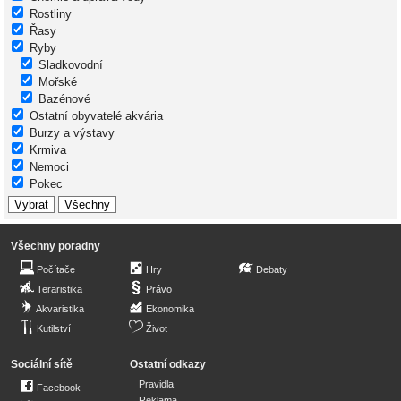
Rostliny
Řasy
Ryby
Sladkovodní
Mořské
Bazénové
Ostatní obyvatelé akvária
Burzy a výstavy
Krmiva
Nemoci
Pokec
Všechny poradny
Počítače
Hry
Debaty
Teraristika
Právo
Akvaristika
Ekonomika
Kutilství
Život
Sociální sítě
Ostatní odkazy
Pravidla
Facebook
Reklama