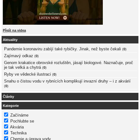
Přejít na videa
Aktuality
Pandemie koronaviru zabíjí také rybičky. Jinak, než byste čekali
(
0
)
Zajímavý odkaz
(
0
)
Genom krakatice obrovské rozluštěn, jásají biologové. Naznačuje, proč
je tak velká a chytrá
(
0
)
Ryby ve vědecké ilustraci
(
0
)
Snahu o čistou vodu v rybnících komplikují invazní druhy – i z akvárií
(
0
)
Články
Kategorie
Začínáme
Pochlubte se
Akvária
Technika
Chemie a úprava vody