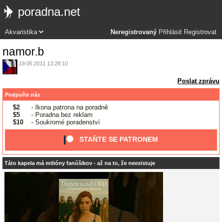
poradna.net
Neregistrovaný
Přihlásit
Registrovat
namor.b
19.05.2011 13:28:10
Poslat zprávu
Podpořte nás
$2
- Ikona patrona na poradně
$5
- Poradna bez reklam
$10
- Soukromé poradenství
STAŇTE SE PATRONEM
Táto kapela má milióny fanúšikov - až na to, že neexistuje