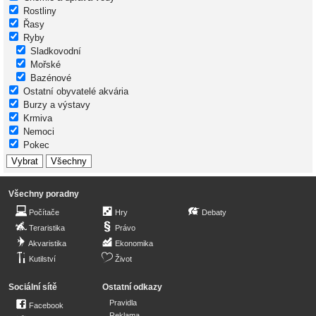
Rostliny
Řasy
Ryby
Sladkovodní
Mořské
Bazénové
Ostatní obyvatelé akvária
Burzy a výstavy
Krmiva
Nemoci
Pokec
Všechny poradny
Počítače
Hry
Debaty
Teraristika
Právo
Akvaristika
Ekonomika
Kutilství
Život
Sociální sítě
Ostatní odkazy
Pravidla
Facebook
Reklama