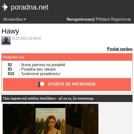
poradna.net
Neregistrovaný
Přihlásit
Registrovat
Hawy
19.12.2011 21:45:01
Poslat zprávu
Podpořte nás
$2
- Ikona patrona na poradně
$5
- Poradna bez reklam
$10
- Soukromé poradenství
STAŇTE SE PATRONEM
Táto kapela má milióny fanúšikov - až na to, že neexistuje