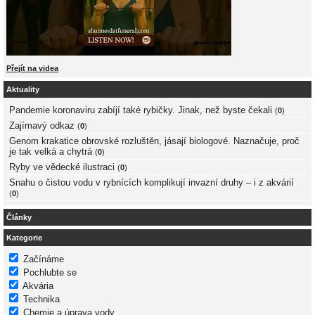
Přejít na videa
Aktuality
Pandemie koronaviru zabíjí také rybičky. Jinak, než byste čekali
(
0
)
Zajímavý odkaz
(
0
)
Genom krakatice obrovské rozluštěn, jásají biologové. Naznačuje, proč
je tak velká a chytrá
(
0
)
Ryby ve vědecké ilustraci
(
0
)
Snahu o čistou vodu v rybnících komplikují invazní druhy – i z akvárií
(
0
)
Články
Kategorie
Začínáme
Pochlubte se
Akvária
Technika
Chemie a úprava vody