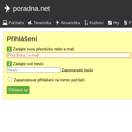
poradna.net
Počítače
Teraristika
Akvaristika
Kutilství
Hry
P
Přihlášení
1
Zadajte svou přezdívku nebo e-mail:
2
Zadajte své heslo:
Zapomenuté heslo
Zapamatovat přihlášení na tomto počítači