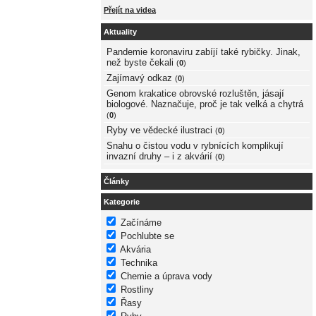
Přejít na videa
Aktuality
Pandemie koronaviru zabíjí také rybičky. Jinak,
než byste čekali
(
0
)
Zajímavý odkaz
(
0
)
Genom krakatice obrovské rozluštěn, jásají
biologové. Naznačuje, proč je tak velká a chytrá
(
0
)
Ryby ve vědecké ilustraci
(
0
)
Snahu o čistou vodu v rybnících komplikují
invazní druhy – i z akvárií
(
0
)
Články
Kategorie
Začínáme
Pochlubte se
Akvária
Technika
Chemie a úprava vody
Rostliny
Řasy