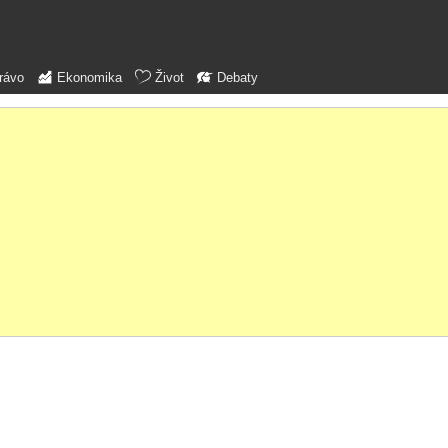
rávo
Ekonomika
Život
Debaty