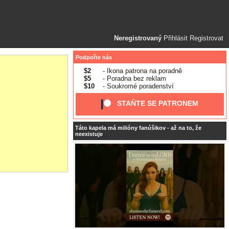
Neregistrovaný
Přihlásit
Registrovat
Podpořte nás
$2
- Ikona patrona na poradně
$5
- Poradna bez reklam
$10
- Soukromé poradenství
STAŇTE SE PATRONEM
Táto kapela má milióny fanúšikov - až na to, že
neexistuje