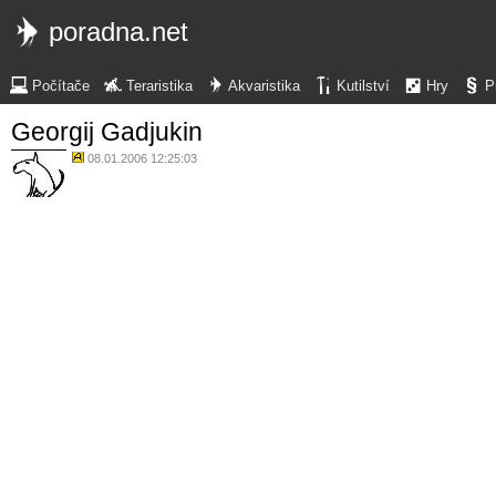
poradna.net
Počítače
Teraristika
Akvaristika
Kutilství
Hry
P
Georgij Gadjukin
08.01.2006 12:25:03