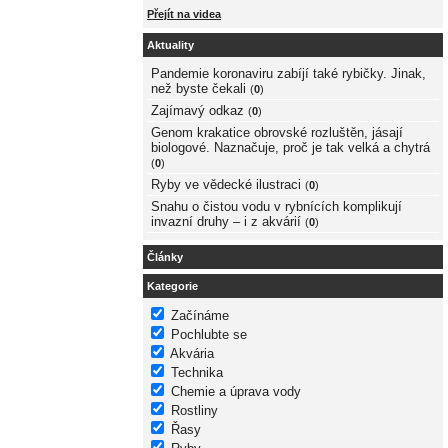
Přejít na videa
Aktuality
Pandemie koronaviru zabíjí také rybičky. Jinak,
než byste čekali
(
0
)
Zajímavý odkaz
(
0
)
Genom krakatice obrovské rozluštěn, jásají
biologové. Naznačuje, proč je tak velká a chytrá
(
0
)
Ryby ve vědecké ilustraci
(
0
)
Snahu o čistou vodu v rybnících komplikují
invazní druhy – i z akvárií
(
0
)
Články
Kategorie
Začínáme
Pochlubte se
Akvária
Technika
Chemie a úprava vody
Rostliny
Řasy