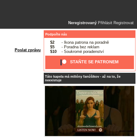
Neregistrovaný
Přihlásit
Registrovat
Podpořte nás
$2
- Ikona patrona na poradně
$5
- Poradna bez reklam
Poslat zprávu
$10
- Soukromé poradenství
STAŇTE SE PATRONEM
Táto kapela má milióny fanúšikov - až na to, že
neexistuje