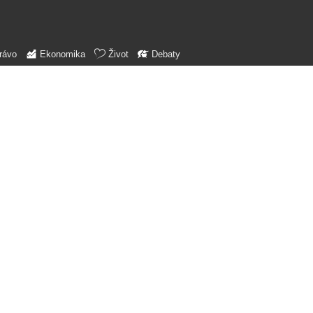
rávo
Ekonomika
Život
Debaty