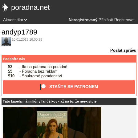
poradna.net
Neregistrovaný
Přihlásit
Registrovat
andyp1789
10.01.2013 16:00:23
Poslat zprávu
Podpořte nás
$2
- Ikona patrona na poradně
$5
- Poradna bez reklam
$10
- Soukromé poradenství
STAŇTE SE PATRONEM
Táto kapela má milióny fanúšikov - až na to, že neexistuje