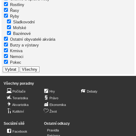
Rostliny
Řasy
Ryby
Sladkovodní
Mořské
Bazénové
Ostatní obyvatelé akvária
Burzy a výstavy
Krmiva
Nemoci
Pokec
Všechny poradny
Počítače
Hry
Debaty
Teraristika
Právo
Akvaristika
Ekonomika
Kutilství
Život
Sociální sítě
Ostatní odkazy
Pravidla
Facebook
Reklama