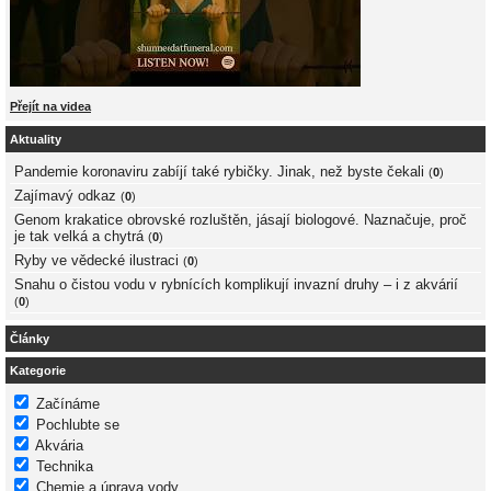
Přejít na videa
Aktuality
Pandemie koronaviru zabíjí také rybičky. Jinak, než byste čekali
(
0
)
Zajímavý odkaz
(
0
)
Genom krakatice obrovské rozluštěn, jásají biologové. Naznačuje, proč
je tak velká a chytrá
(
0
)
Ryby ve vědecké ilustraci
(
0
)
Snahu o čistou vodu v rybnících komplikují invazní druhy – i z akvárií
(
0
)
Články
Kategorie
Začínáme
Pochlubte se
Akvária
Technika
Chemie a úprava vody