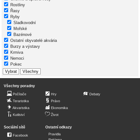
Rostliny
Řasy
Ryby
Sladkovodní
Mořské
Bazénové
Ostatní obyvatelé akvária
Burzy a výstavy
Krmiva
Nemoci
Pokec
Všechny poradny
Počítače
Hry
Debaty
Teraristika
Právo
Akvaristika
Ekonomika
Kutilství
Život
Sociální sítě
Ostatní odkazy
Pravidla
Facebook
Reklama