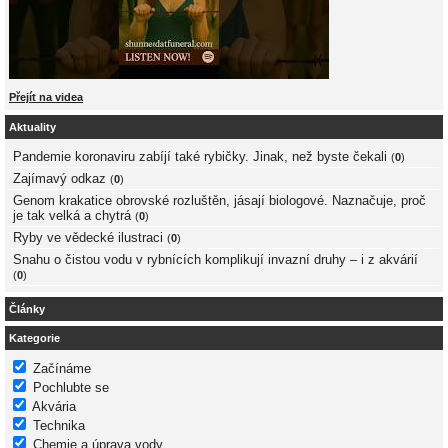
Přejít na videa
Aktuality
Pandemie koronaviru zabíjí také rybičky. Jinak, než byste čekali
(
0
)
Zajímavý odkaz
(
0
)
Genom krakatice obrovské rozluštěn, jásají biologové. Naznačuje, proč
je tak velká a chytrá
(
0
)
Ryby ve vědecké ilustraci
(
0
)
Snahu o čistou vodu v rybnících komplikují invazní druhy – i z akvárií
(
0
)
Články
Kategorie
Začínáme
Pochlubte se
Akvária
Technika
Chemie a úprava vody