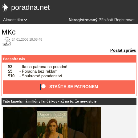
poradna.net
Neregistrovaný
Přihlásit
Registrovat
MKc
24.01.2006 19:08:48
Poslat zprávu
Podpořte nás
$2
- Ikona patrona na poradně
$5
- Poradna bez reklam
$10
- Soukromé poradenství
STAŇTE SE PATRONEM
Táto kapela má milióny fanúšikov - až na to, že neexistuje