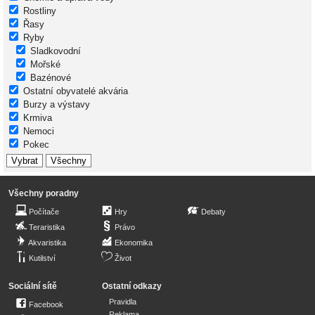
Rostliny
Řasy
Ryby
Sladkovodní
Mořské
Bazénové
Ostatní obyvatelé akvária
Burzy a výstavy
Krmiva
Nemoci
Pokec
Všechny poradny
Počítače
Hry
Debaty
Teraristika
Právo
Akvaristika
Ekonomika
Kutilství
Život
Sociální sítě
Ostatní odkazy
Pravidla
Facebook
Reklama