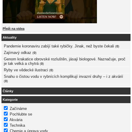
Přejít na videa
Aktuality
Pandemie koronaviru zabíjí také rybičky. Jinak, než byste čekali
(
0
)
Zajímavý odkaz
(
0
)
Genom krakatice obrovské rozluštěn, jásají biologové. Naznačuje, proč
je tak velká a chytrá
(
0
)
Ryby ve vědecké ilustraci
(
0
)
Snahu o čistou vodu v rybnících komplikují invazní druhy – i z akvárií
(
0
)
Články
Kategorie
Začínáme
Pochlubte se
Akvária
Technika
Chemie a úprava vody