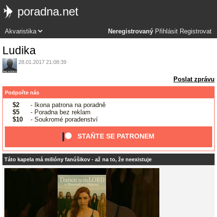
poradna.net
Neregistrovaný
Přihlásit
Registrovat
Ludika
28.01.2017 21:08:39
Poslat zprávu
Podpořte nás
$2
- Ikona patrona na poradně
$5
- Poradna bez reklam
$10
- Soukromé poradenství
STAŇTE SE PATRONEM
Táto kapela má milióny fanúšikov - až na to, že neexistuje