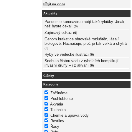
Přejít na videa
Aktuality
Pandemie koronaviru zabíjí také rybičky. Jinak,
než byste čekali
(
0
)
Zajímavý odkaz
(
0
)
Genom krakatice obrovské rozluštěn, jásají
biologové. Naznačuje, proč je tak velká a chytrá
(
0
)
Ryby ve vědecké ilustraci
(
0
)
Snahu o čistou vodu v rybnících komplikují
invazní druhy – i z akvárií
(
0
)
Články
Kategorie
Začínáme
Pochlubte se
Akvária
Technika
Chemie a úprava vody
Rostliny
Řasy