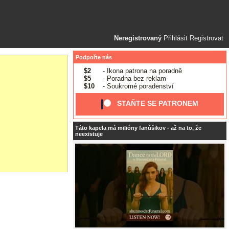
Neregistrovaný
Přihlásit
Registrovat
Podpořte nás
$2
- Ikona patrona na poradně
$5
- Poradna bez reklam
$10
- Soukromé poradenství
STAŇTE SE PATRONEM
Táto kapela má milióny fanúšikov - až na to, že
neexistuje