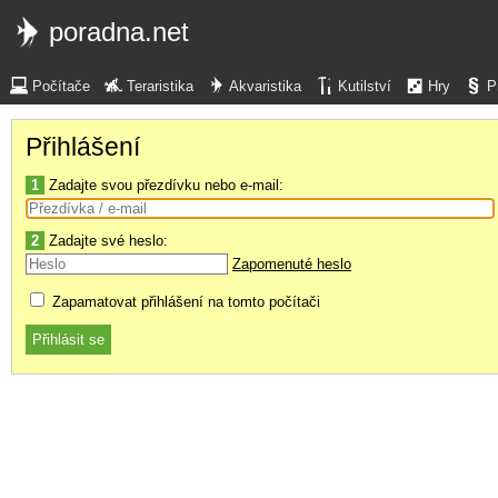
poradna.net
Počítače
Teraristika
Akvaristika
Kutilství
Hry
P
Přihlášení
1
Zadajte svou přezdívku nebo e-mail:
2
Zadajte své heslo:
Zapomenuté heslo
Zapamatovat přihlášení na tomto počítači