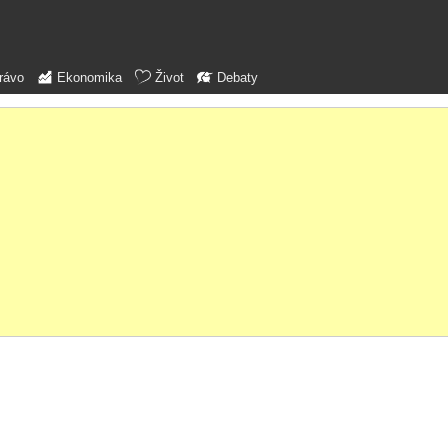
rávo
Ekonomika
Život
Debaty