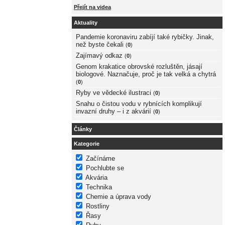
Přejít na videa
Aktuality
Pandemie koronaviru zabíjí také rybičky. Jinak,
než byste čekali
(
0
)
Zajímavý odkaz
(
0
)
Genom krakatice obrovské rozluštěn, jásají
biologové. Naznačuje, proč je tak velká a chytrá
(
0
)
Ryby ve vědecké ilustraci
(
0
)
Snahu o čistou vodu v rybnících komplikují
invazní druhy – i z akvárií
(
0
)
Články
Kategorie
Začínáme
Pochlubte se
Akvária
Technika
Chemie a úprava vody
Rostliny
Řasy