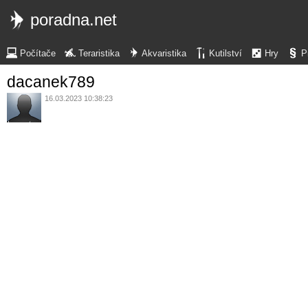
poradna.net
Počítače
Teraristika
Akvaristika
Kutilství
Hry
P
dacanek789
16.03.2023 10:38:23