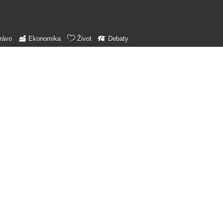
rávo
Ekonomika
Život
Debaty