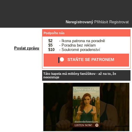
Neregistrovaný
Přihlásit
Registrovat
Podpořte nás
$2
- Ikona patrona na poradně
$5
- Poradna bez reklam
Poslat zprávu
$10
- Soukromé poradenství
STAŇTE SE PATRONEM
Táto kapela má milióny fanúšikov - až na to, že
neexistuje