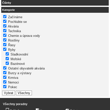
Články
Kategorie
Začínáme
Pochlubte se
Akvária
Technika
Chemie a úprava vody
Rostliny
Řasy
Ryby
Sladkovodní
Mořské
Bazénové
Ostatní obyvatelé akvária
Burzy a výstavy
Krmiva
Nemoci
Pokec
Všechny poradny