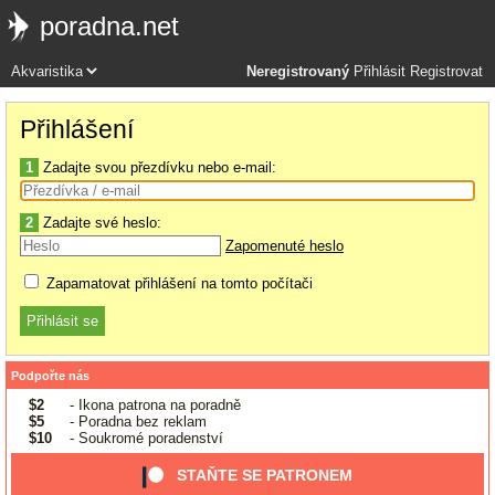
poradna.net
Neregistrovaný
Přihlásit
Registrovat
Přihlášení
1
Zadajte svou přezdívku nebo e-mail:
2
Zadajte své heslo:
Zapomenuté heslo
Zapamatovat přihlášení na tomto počítači
Podpořte nás
$2
- Ikona patrona na poradně
$5
- Poradna bez reklam
$10
- Soukromé poradenství
STAŇTE SE PATRONEM