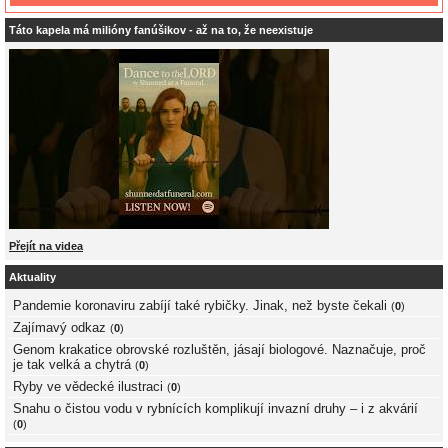
Táto kapela má milióny fanúšikov - až na to, že neexistuje
Přejít na videa
Aktuality
Pandemie koronaviru zabíjí také rybičky. Jinak, než byste čekali
(
0
)
Zajímavý odkaz
(
0
)
Genom krakatice obrovské rozluštěn, jásají biologové. Naznačuje, proč
je tak velká a chytrá
(
0
)
Ryby ve vědecké ilustraci
(
0
)
Snahu o čistou vodu v rybnících komplikují invazní druhy – i z akvárií
(
0
)