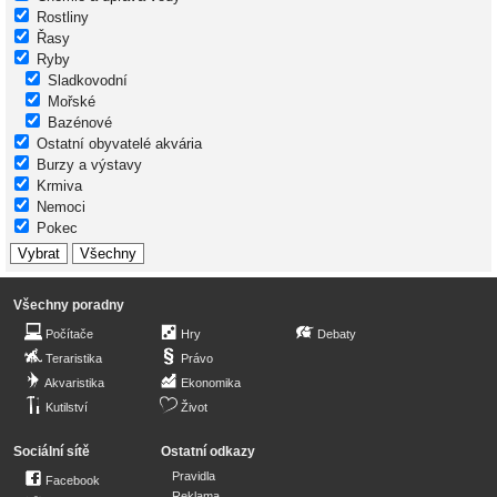
Rostliny
Řasy
Ryby
Sladkovodní
Mořské
Bazénové
Ostatní obyvatelé akvária
Burzy a výstavy
Krmiva
Nemoci
Pokec
Všechny poradny
Počítače
Hry
Debaty
Teraristika
Právo
Akvaristika
Ekonomika
Kutilství
Život
Sociální sítě
Ostatní odkazy
Pravidla
Facebook
Reklama