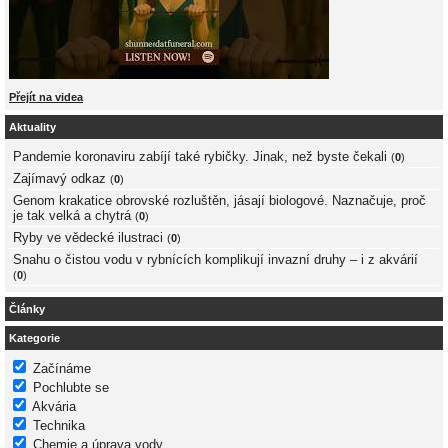
Přejít na videa
Aktuality
Pandemie koronaviru zabíjí také rybičky. Jinak, než byste čekali
(
0
)
Zajímavý odkaz
(
0
)
Genom krakatice obrovské rozluštěn, jásají biologové. Naznačuje, proč
je tak velká a chytrá
(
0
)
Ryby ve vědecké ilustraci
(
0
)
Snahu o čistou vodu v rybnících komplikují invazní druhy – i z akvárií
(
0
)
Články
Kategorie
Začínáme
Pochlubte se
Akvária
Technika
Chemie a úprava vody