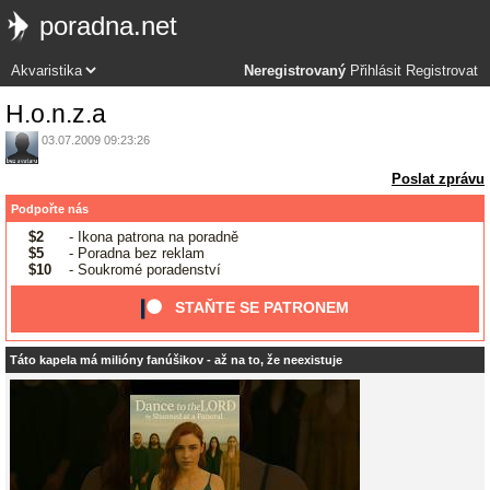
poradna.net
Neregistrovaný
Přihlásit
Registrovat
H.o.n.z.a
03.07.2009 09:23:26
Poslat zprávu
Podpořte nás
$2
- Ikona patrona na poradně
$5
- Poradna bez reklam
$10
- Soukromé poradenství
STAŇTE SE PATRONEM
Táto kapela má milióny fanúšikov - až na to, že neexistuje