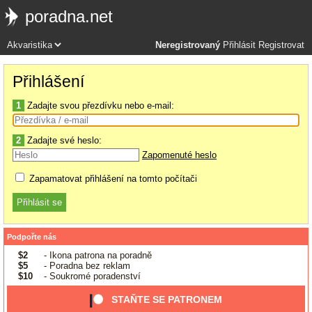
poradna.net
Neregistrovaný
Přihlásit
Registrovat
Přihlášení
1
Zadajte svou přezdívku nebo e-mail:
2
Zadajte své heslo:
Zapomenuté heslo
Zapamatovat přihlášení na tomto počítači
Podpořte nás
$2
- Ikona patrona na poradně
$5
- Poradna bez reklam
$10
- Soukromé poradenství
STAŇTE SE PATRONEM