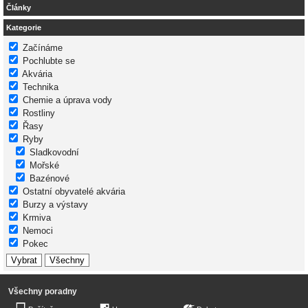
Články
Kategorie
Začínáme
Pochlubte se
Akvária
Technika
Chemie a úprava vody
Rostliny
Řasy
Ryby
Sladkovodní
Mořské
Bazénové
Ostatní obyvatelé akvária
Burzy a výstavy
Krmiva
Nemoci
Pokec
Všechny poradny