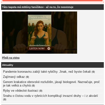
Táto kapela má milióny fanúšikov - až na to, že neexistuje
Přejít na videa
Aktuality
Pandemie koronaviru zabíjí také rybičky. Jinak, než byste čekali
(
0
)
Zajímavý odkaz
(
0
)
Genom krakatice obrovské rozluštěn, jásají biologové. Naznačuje, proč
je tak velká a chytrá
(
0
)
Ryby ve vědecké ilustraci
(
0
)
Snahu o čistou vodu v rybnících komplikují invazní druhy – i z akvárií
(
0
)