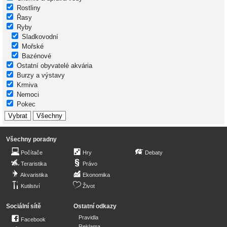
Rostliny
Řasy
Ryby
Sladkovodní
Mořské
Bazénové
Ostatní obyvatelé akvária
Burzy a výstavy
Krmiva
Nemoci
Pokec
Všechny poradny
Počítače
Hry
Debaty
Teraristika
Právo
Akvaristika
Ekonomika
Kutilství
Život
Sociální sítě
Ostatní odkazy
Pravidla
Facebook
Reklama