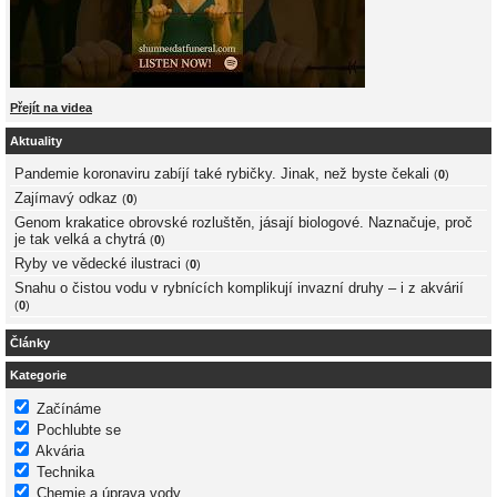
Přejít na videa
Aktuality
Pandemie koronaviru zabíjí také rybičky. Jinak, než byste čekali
(
0
)
Zajímavý odkaz
(
0
)
Genom krakatice obrovské rozluštěn, jásají biologové. Naznačuje, proč
je tak velká a chytrá
(
0
)
Ryby ve vědecké ilustraci
(
0
)
Snahu o čistou vodu v rybnících komplikují invazní druhy – i z akvárií
(
0
)
Články
Kategorie
Začínáme
Pochlubte se
Akvária
Technika
Chemie a úprava vody