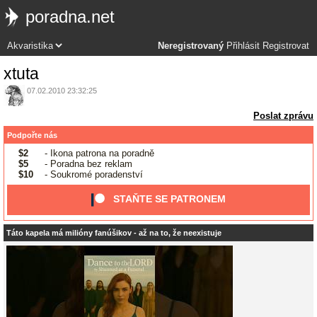
poradna.net
Neregistrovaný
Přihlásit
Registrovat
xtuta
07.02.2010 23:32:25
Poslat zprávu
Podpořte nás
$2
- Ikona patrona na poradně
$5
- Poradna bez reklam
$10
- Soukromé poradenství
STAŇTE SE PATRONEM
Táto kapela má milióny fanúšikov - až na to, že neexistuje