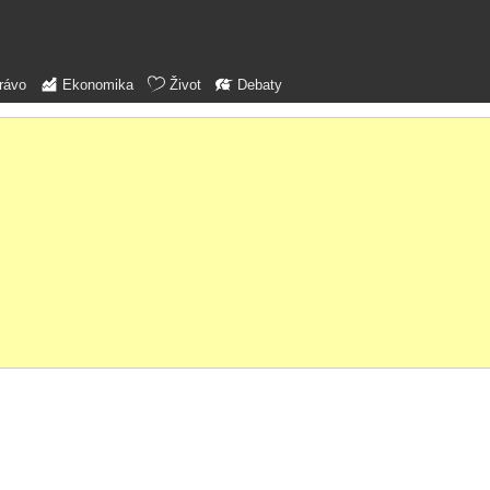
rávo
Ekonomika
Život
Debaty