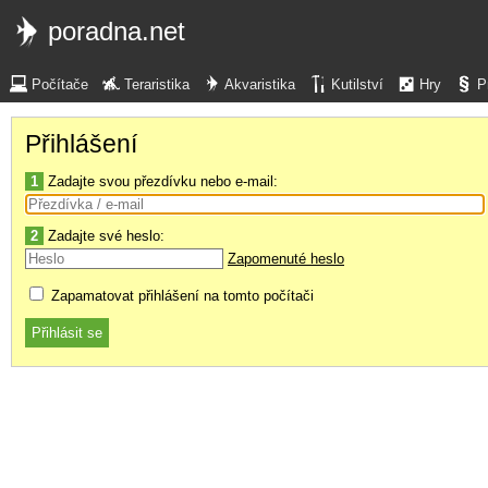
poradna.net
Počítače
Teraristika
Akvaristika
Kutilství
Hry
P
Přihlášení
1
Zadajte svou přezdívku nebo e-mail:
2
Zadajte své heslo:
Zapomenuté heslo
Zapamatovat přihlášení na tomto počítači