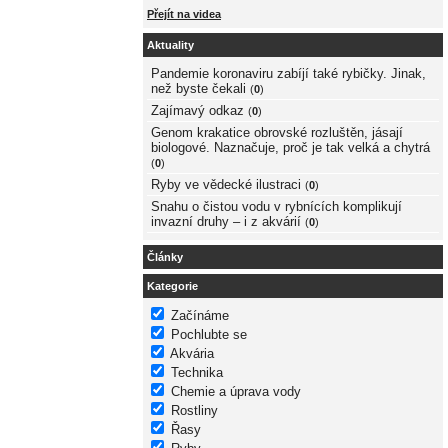
Přejít na videa
Aktuality
Pandemie koronaviru zabíjí také rybičky. Jinak,
než byste čekali
(
0
)
Zajímavý odkaz
(
0
)
Genom krakatice obrovské rozluštěn, jásají
biologové. Naznačuje, proč je tak velká a chytrá
(
0
)
Ryby ve vědecké ilustraci
(
0
)
Snahu o čistou vodu v rybnících komplikují
invazní druhy – i z akvárií
(
0
)
Články
Kategorie
Začínáme
Pochlubte se
Akvária
Technika
Chemie a úprava vody
Rostliny
Řasy