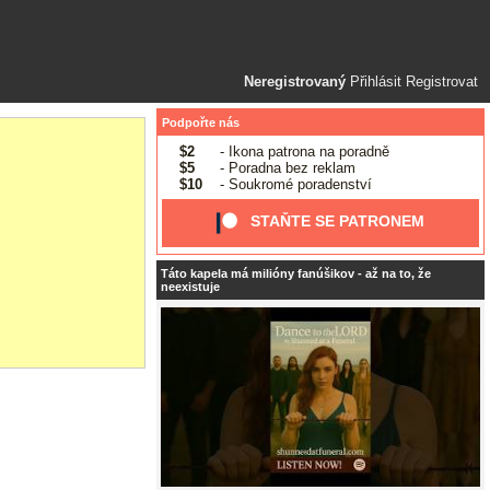
Neregistrovaný
Přihlásit
Registrovat
Podpořte nás
$2
- Ikona patrona na poradně
$5
- Poradna bez reklam
$10
- Soukromé poradenství
STAŇTE SE PATRONEM
Táto kapela má milióny fanúšikov - až na to, že
neexistuje