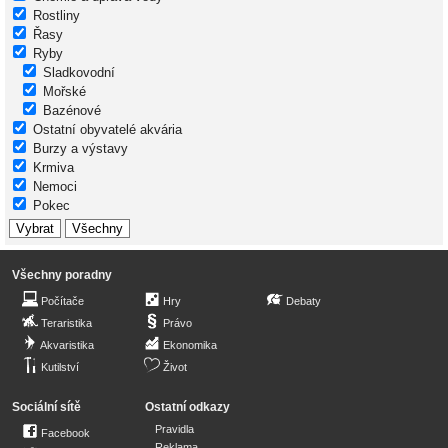
Rostliny
Řasy
Ryby
Sladkovodní
Mořské
Bazénové
Ostatní obyvatelé akvária
Burzy a výstavy
Krmiva
Nemoci
Pokec
Všechny poradny
Počítače
Hry
Debaty
Teraristika
Právo
Akvaristika
Ekonomika
Kutilství
Život
Sociální sítě
Ostatní odkazy
Pravidla
Facebook
Reklama