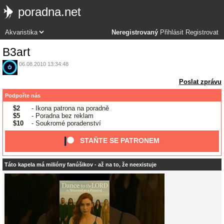
poradna.net
Neregistrovaný
Přihlásit
Registrovat
B3art
06.08.2010 13:34:48
Poslat zprávu
Podpořte nás
$2
- Ikona patrona na poradně
$5
- Poradna bez reklam
$10
- Soukromé poradenství
STAŇTE SE PATRONEM
Táto kapela má milióny fanúšikov - až na to, že neexistuje