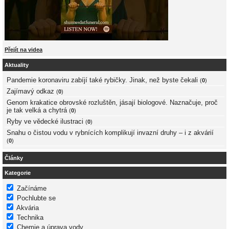
Přejít na videa
Aktuality
Pandemie koronaviru zabíjí také rybičky. Jinak, než byste čekali
(
0
)
Zajímavý odkaz
(
0
)
Genom krakatice obrovské rozluštěn, jásají biologové. Naznačuje, proč
je tak velká a chytrá
(
0
)
Ryby ve vědecké ilustraci
(
0
)
Snahu o čistou vodu v rybnících komplikují invazní druhy – i z akvárií
(
0
)
Články
Kategorie
Začínáme
Pochlubte se
Akvária
Technika
Chemie a úprava vody