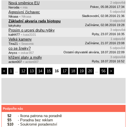
Nová směrnice EU
2 odpovědi
Pokec, 05.08.2016 17:34
Nerodia
< mia
Agresivní čichavec
5 odpovědí
Sladkovodní, 02.08.2016 21:36
Nikaaa
< Nikaaa
Základní akvaria rada biotopu
0 odpovědí
Začínáme, 02.08.2016 19:28
lukykuky
Prosim o urceni druhu rybky
3 odpovědi
Ryby, 23.07.2016 16:35
kali4477
< kata3101
Velké kameny
1 odpověď
Začínáme, 21.07.2016 23:08
Tina21
< Seasonic
co se šneky?
5 odpovědí
Ostatní obyvatelé akvária, 18.07.2016 22:09
Anyss
< oskar357
křížení platy a molly
3 odpovědi
Ryby, 18.07.2016 16:52
action007
< action007
<
1
…
12
13
14
15
16
17
18
19
20
…
56
>
Podpořte nás
$2
- Ikona patrona na poradně
$5
- Poradna bez reklam
$10
- Soukromé poradenství