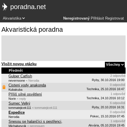
poradna.net
Neregistrovaný
Přihlásit
Registrovat
Akvaristická poradna
Vložit novou otázku
Předmět
Gulper Catfish
2 odpovědi
Ryby, 30.10.2016 19:00
nevernoone
< Nerodia
Cisteni vody anakonda
0 odpovědí
Technika, 25.10.2016 16:47
Kubakuba
Příliš silné osvětlení
1 odpověď
Technika, 24.10.2016 10:12
Norin
< reply
Sumec Velký
6 odpovědí
Ryby, 20.10.2016 16:31
tommatejicek111
< tommatejicek111
Expedice
0 odpovědí
Pokec, 15.10.2016 07:45
Nerodia
Snesou se halančíci s pestřenci,
1 odpověď
Akvária, 05.10.2016 19:45
Michalsevcik
< perenquen