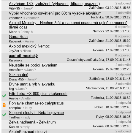
Akvárium 130l, založení (výbavení, filtrace, osazení)
2 odpovědi
Začínáme, 03.10.2016 15:56
Vítek95
< JanaP
Výběr vhodného osvětlení pro 60cm vysoké akvárium
4 odpovědi
Technika, 30.09.2016 13:19
venomcz
< venomcz
Axolotl Mexicky - Nechce žrát a na konci ocasu má uplně zkrouceně
divně ocas
6 odpovědí
Nemoci, 22.09.2016 17:36
Nicoo
< Johny-h
Garra Rufa
6 odpovědí
Začínáme, 21.09.2016 15:10
Kubanek
< Aurifer
Axolotl mexický Nemoc
4 odpovědi
Akvária, 17.09.2016 17:35
JeyZet
< Nicoo
axolotl mexický
0 odpovědí
Ostatní obyvatelé akvária, 17.09.2016 11:43
Karolinka
Neustále se potící akvárium
2 odpovědi
Akvária, 15.09.2016 12:23
Amatérrrr
< JanaP
Sliz na dně
1 odpověď
Začínáme, 13.09.2016 11:43
Dušan455
< JanaP
Divne umrtia ryb v akvarku
3 odpovědi
Sladkovodní, 13.09.2016 11:35
fleg
< JanaP
Filtr Tetra EX 800 plus zkušenosti
2 odpovědi
Technika, 11.09.2016 10:32
Anette
< Anette
Pohlavie chamaeleo calyptratus
1 odpověď
Pokec, 10.09.2016 22:45
complicz
< Nuty
Slepení ploutví - Beta bojovnice
1 odpověď
Ryby, 08.09.2016 16:25
Truffles
< reply
Želva nádherná - Želvárium
1 odpověď
Akvária, 08.09.2016 12:10
Kaputx
< reply
Akutní! rozpad ploutví
2 odpovědi