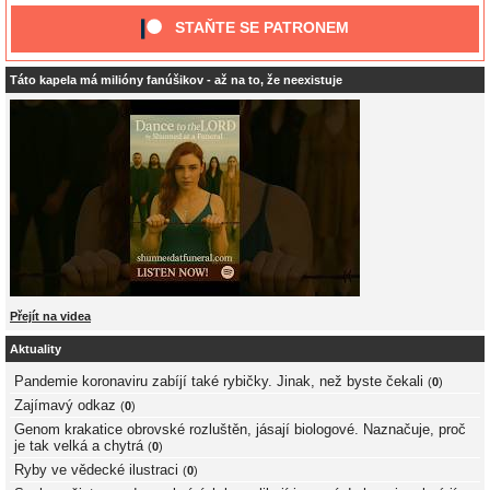
STAŇTE SE PATRONEM
Táto kapela má milióny fanúšikov - až na to, že neexistuje
Přejít na videa
Aktuality
Pandemie koronaviru zabíjí také rybičky. Jinak, než byste čekali
(
0
)
Zajímavý odkaz
(
0
)
Genom krakatice obrovské rozluštěn, jásají biologové. Naznačuje, proč
je tak velká a chytrá
(
0
)
Ryby ve vědecké ilustraci
(
0
)