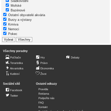
Sladkovodní
Mořské
Bazénové
Ostatní obyvatelé akvária
Burzy a výstavy
Krmiva
Nemoci
Pokec
Všechny poradny
Počítače
Hry
Debaty
Teraristika
Právo
Akvaristika
Ekonomika
Kutilství
Život
Sociální sítě
Ostatní odkazy
Pravidla
Facebook
Reklama
Twitter
Podpořte nás
FAQ
Kontakt