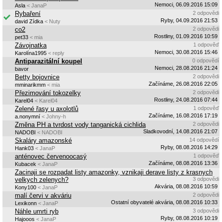
Nemoci, 06.09.2016 15:09
Asla
< JanaP
Rybaření
2 odpovědi
Ryby, 04.09.2016 21:53
david Zídka
< Nuty
co2
2 odpovědi
Rostliny, 01.09.2016 10:59
pet33
< mia
Závojnatka
1 odpověď
Nemoci, 30.08.2016 15:46
Karolína1995
< reply
Antiparazitální koupel
0 odpovědí
Nemoci, 28.08.2016 21:24
bavor
Betty bojovnice
2 odpovědi
Začínáme, 26.08.2016 22:05
mminarikmm
< mia
Přezimování tokozelky
2 odpovědi
Rostliny, 24.08.2016 07:44
Karel04
< Karel04
Zelené řasy u axolotlů
1 odpověď
Začínáme, 16.08.2016 17:19
a.nonymní
< Johny-h
Změna PH a tvrdost vody tanganická cichlida
2 odpovědi
Sladkovodní, 14.08.2016 21:07
NADOBI
< NADOBI
Skaláry amazonské
14 odpovědí
Ryby, 08.08.2016 14:29
Hank03
< JanaP
anténovec červenoocasý
1 odpověď
Začínáme, 08.08.2016 13:36
Kubacek
< JanaP
Zacinaji se rozpadat listy amazonky, vznikaji derave listy z krasnych
velkych zelenych?
3 odpovědi
Akvária, 08.08.2016 10:59
Kony100
< JanaP
malí červi v akváriu
2 odpovědi
Ostatní obyvatelé akvária, 08.08.2016 10:33
Lexikonn
< JanaP
Náhle umrti ryb
3 odpovědi
Ryby, 08.08.2016 10:19
Hajooos
< JanaP