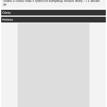
Snahu o čistou vodu v rybnících komplikují invazní druhy – i z akvárií
(
0
)
Články
Reklama