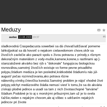
Meduzy
#6
audax
,
13.08.2009
19:37
sladkovodná Craspedacusta sowerbeii sa dá chovať/udržiavať pomerne
lahko[pokial sa dá hovoriť o nejakom cielavedomom chove,skôr sa
živočích zavlečie ako parazit spolu s živou potravou z prírody,s rôznym
dekoračným materiálom z vody-mušle,kamene,korene,s rastlinami ap.]-
starozaložené akvárko bez rýb s "dokonale" fungujúcou biologickou
rovnováhou,samotný živočích existuje vo forme pevne prisadlého
polypu,štádium medúza je len posledné,krátkodobé štádium/u nás júl-
august/ počas rozmnožovania,ako potrava rôzne
nálevníky,vírniky,črievička konská.Samotný problém je nájsť vhodné živé
polypy,odchyt medúzového štádia nemusí viesť k tomu,že sa do akvária
získajú plodné jedince a usadí sa tam z nich životaschopné "larvárne"
štádium.Podobné je to aj s morskými príbuznými,tam už je to ovela
ťažšie,nielen s nejakým chovom,ale aj vôbec s udržaním nejakých
jedincov pri živote