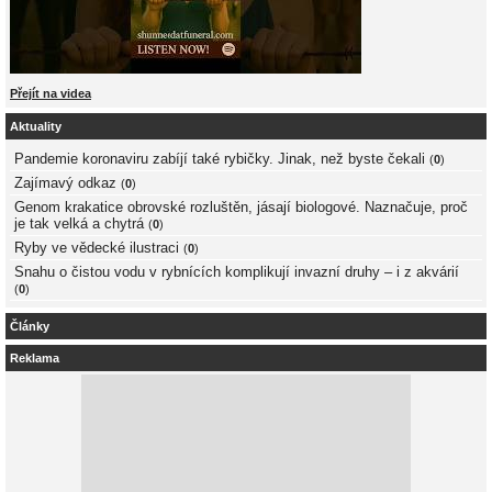
Přejít na videa
Aktuality
Pandemie koronaviru zabíjí také rybičky. Jinak, než byste čekali
(
0
)
Zajímavý odkaz
(
0
)
Genom krakatice obrovské rozluštěn, jásají biologové. Naznačuje, proč
je tak velká a chytrá
(
0
)
Ryby ve vědecké ilustraci
(
0
)
Snahu o čistou vodu v rybnících komplikují invazní druhy – i z akvárií
(
0
)
Články
Reklama