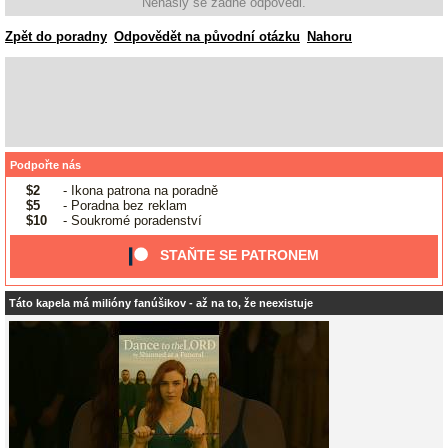
Nenašly se žádné odpovědi.
Zpět do poradny
Odpovědět na původní otázku
Nahoru
Podpořte nás
$2
- Ikona patrona na poradně
$5
- Poradna bez reklam
$10
- Soukromé poradenství
STAŇTE SE PATRONEM
Táto kapela má milióny fanúšikov - až na to, že neexistuje