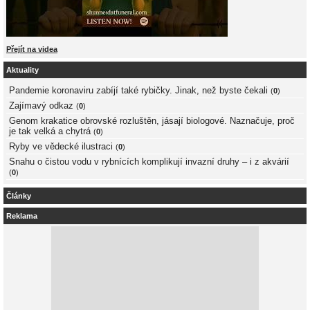
Přejít na videa
Aktuality
Pandemie koronaviru zabíjí také rybičky. Jinak, než byste čekali
(
0
)
Zajímavý odkaz
(
0
)
Genom krakatice obrovské rozluštěn, jásají biologové. Naznačuje, proč
je tak velká a chytrá
(
0
)
Ryby ve vědecké ilustraci
(
0
)
Snahu o čistou vodu v rybnících komplikují invazní druhy – i z akvárií
(
0
)
Články
Reklama