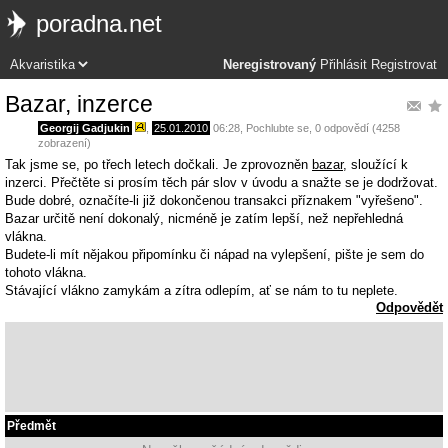
poradna.net
Neregistrovaný
Přihlásit
Registrovat
Bazar, inzerce
Georgij Gadjukin
,
25.01.2010
06:28
,
Pochlubte se
, 0 odpovědí (4258
zobrazení)
Tak jsme se, po třech letech dočkali. Je zprovozněn
bazar
, sloužící k
inzerci. Přečtěte si prosím těch pár slov v úvodu a snažte se je dodržovat.
Bude dobré, označíte-li již dokončenou transakci příznakem "vyřešeno".
Bazar určitě není dokonalý, nicméně je zatím lepší, než nepřehledná
vlákna.
Budete-li mít nějakou připomínku či nápad na vylepšení, pište je sem do
tohoto vlákna.
Stávající vlákno zamykám a zítra odlepím, ať se nám to tu neplete.
Odpovědět
Předmět