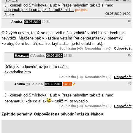
H.o.n.z.a
Jj, kousek od Smíchova, já už v Praze nebydlím tak už si moc
nepamatuju kde co a jak:-) - tudíž mi t…
poslední
09.06.2010 14:02
Arutha
#1
Arutha
,
09.06.2010
12:31
O živých nevím, to už se dnes vidí málo, zvláště v těchhle vedrech nic
nevydrží. Mražené pak v každém větším Pet center.(nitěnky, patentky,
koretry, černí komáři, dafnie, kryl atd... - je toho fakt mrak).
Souhlasím (+0)
Nesouhlasím (-0)
Odpovědět
#2
H.o.n.z.a
@
Arutha
,
09.06.2010
13:30
Děkuji za odpověď, už jsem to našel...
akvaristika.htm
Souhlasím (+0)
Nesouhlasím (-0)
Odpovědět
#3
Arutha
@
H.o.n.z.a
,
09.06.2010
14:02
Jj, kousek od Smíchova, já už v Praze nebydlím tak už si moc
nepamatuju kde co a jak
- tudíž mi to vypadlo.
Souhlasím (+0)
Nesouhlasím (-0)
Odpovědět
Zpět do poradny
Odpovědět na původní otázku
Nahoru