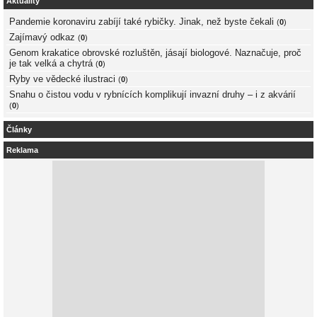
Aktuality
Pandemie koronaviru zabíjí také rybičky. Jinak, než byste čekali
(
0
)
Zajímavý odkaz
(
0
)
Genom krakatice obrovské rozluštěn, jásají biologové. Naznačuje, proč
je tak velká a chytrá
(
0
)
Ryby ve vědecké ilustraci
(
0
)
Snahu o čistou vodu v rybnících komplikují invazní druhy – i z akvárií
(
0
)
Články
Reklama