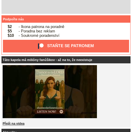
Podpořte nás
$2
- Ikona patrona na poradně
$5
- Poradna bez reklam
$10
- Soukromé poradenství
STAŇTE SE PATRONEM
Táto kapela má milióny fanúšikov - až na to, že neexistuje
Přejít na videa