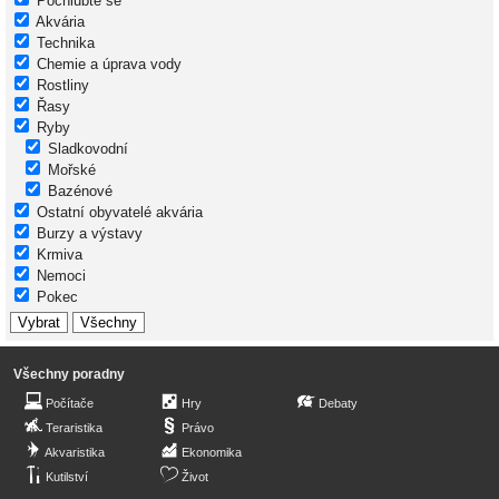
Pochlubte se
Akvária
Technika
Chemie a úprava vody
Rostliny
Řasy
Ryby
Sladkovodní
Mořské
Bazénové
Ostatní obyvatelé akvária
Burzy a výstavy
Krmiva
Nemoci
Pokec
Všechny poradny
Počítače
Hry
Debaty
Teraristika
Právo
Akvaristika
Ekonomika
Kutilství
Život