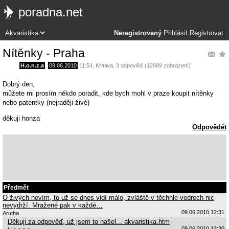
poradna.net
Neregistrovaný
Přihlásit
Registrovat
Nítěnky - Praha
H.o.n.z.a
,
09.06.2010
11:54
,
Krmiva
, 3 odpovědi (12889 zobrazení)
Dobrý den,
můžete mi prosím někdo poradit, kde bych mohl v praze koupit nítěnky
nebo patentky (nejraději živé)
děkuji honza
Odpovědět
Předmět
O živých nevím, to už se dnes vidí málo, zvláště v těchhle vedrech nic
nevydrží. Mražené pak v každé…
09.06.2010 12:31
Arutha
Děkuji za odpověď, už jsem to našel... akvaristika.htm
09.06.2010 13:30