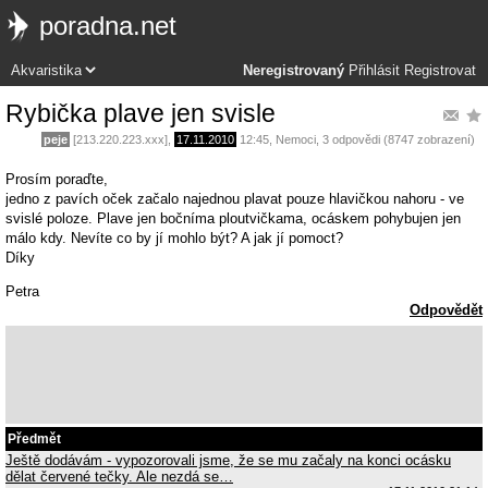
poradna.net
Neregistrovaný
Přihlásit
Registrovat
Rybička plave jen svisle
peje
[213.220.223.xxx],
17.11.2010
12:45
,
Nemoci
, 3 odpovědi (8747 zobrazení)
Prosím poraďte,
jedno z pavích oček začalo najednou plavat pouze hlavičkou nahoru - ve
svislé poloze. Plave jen bočníma ploutvičkama, ocáskem pohybujen jen
málo kdy. Nevíte co by jí mohlo být? A jak jí pomoct?
Díky
Petra
Odpovědět
Předmět
Ještě dodávám - vypozorovali jsme, že se mu začaly na konci ocásku
dělat červené tečky. Ale nezdá se…