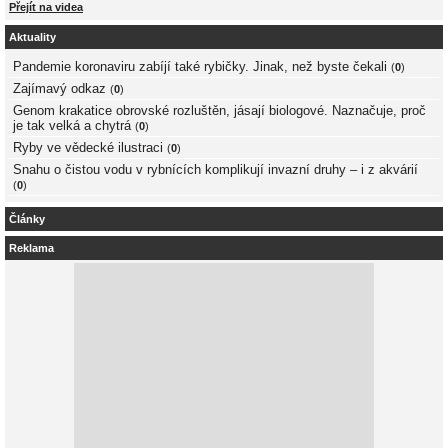
Přejít na videa
Aktuality
Pandemie koronaviru zabíjí také rybičky. Jinak, než byste čekali
(
0
)
Zajímavý odkaz
(
0
)
Genom krakatice obrovské rozluštěn, jásají biologové. Naznačuje, proč
je tak velká a chytrá
(
0
)
Ryby ve vědecké ilustraci
(
0
)
Snahu o čistou vodu v rybnících komplikují invazní druhy – i z akvárií
(
0
)
Články
Reklama