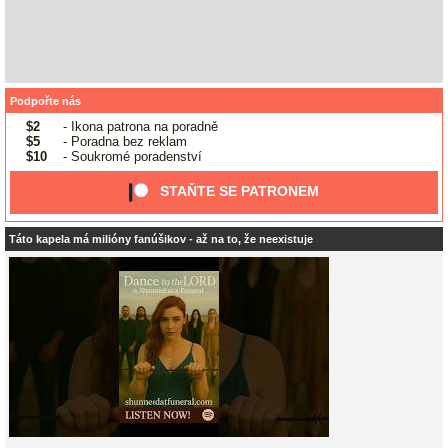
Podpořte nás
$2
- Ikona patrona na poradně
$5
- Poradna bez reklam
$10
- Soukromé poradenství
STAŇTE SE PATRONEM
Táto kapela má milióny fanúšikov - až na to, že neexistuje