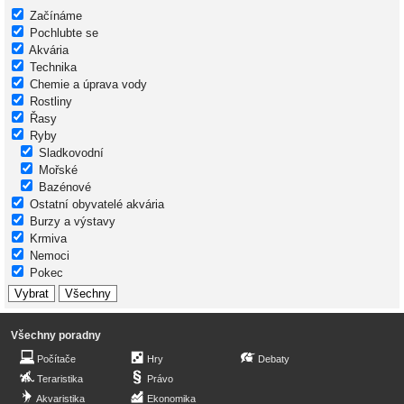
Začínáme
Pochlubte se
Akvária
Technika
Chemie a úprava vody
Rostliny
Řasy
Ryby
Sladkovodní
Mořské
Bazénové
Ostatní obyvatelé akvária
Burzy a výstavy
Krmiva
Nemoci
Pokec
Všechny poradny
Počítače
Hry
Debaty
Teraristika
Právo
Akvaristika
Ekonomika