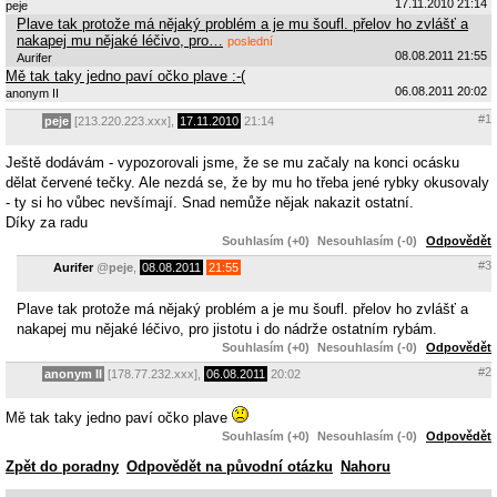
17.11.2010 21:14
peje
Plave tak protože má nějaký problém a je mu šoufl. přelov ho zvlášť a
nakapej mu nějaké léčivo, pro…
poslední
08.08.2011 21:55
Aurifer
Mě tak taky jedno paví očko plave :-(
06.08.2011 20:02
anonym II
#1
peje
[213.220.223.xxx],
17.11.2010
21:14
Ještě dodávám - vypozorovali jsme, že se mu začaly na konci ocásku
dělat červené tečky. Ale nezdá se, že by mu ho třeba jené rybky okusovaly
- ty si ho vůbec nevšímají. Snad nemůže nějak nakazit ostatní.
Díky za radu
Souhlasím (+0)
Nesouhlasím (-0)
Odpovědět
#3
Aurifer
@
peje
,
08.08.2011
21:55
Plave tak protože má nějaký problém a je mu šoufl. přelov ho zvlášť a
nakapej mu nějaké léčivo, pro jistotu i do nádrže ostatním rybám.
Souhlasím (+0)
Nesouhlasím (-0)
Odpovědět
#2
anonym II
[178.77.232.xxx],
06.08.2011
20:02
Mě tak taky jedno paví očko plave
Souhlasím (+0)
Nesouhlasím (-0)
Odpovědět
Zpět do poradny
Odpovědět na původní otázku
Nahoru