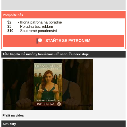
Podpořte nás
$2
- Ikona patrona na poradně
$5
- Poradna bez reklam
$10
- Soukromé poradenství
STAŇTE SE PATRONEM
Táto kapela má milióny fanúšikov - až na to, že neexistuje
Přejít na videa
Aktuality