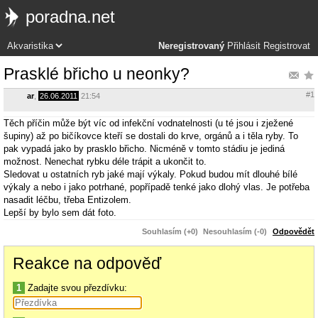
poradna.net
Neregistrovaný
Přihlásit
Registrovat
Prasklé břicho u neonky?
#1
ar
,
26.06.2011
21:54
Těch příčin může být víc od infekční vodnatelnosti (u té jsou i zježené
šupiny) až po bičíkovce kteří se dostali do krve, orgánů a i těla ryby. To
pak vypadá jako by prasklo břicho. Nicméně v tomto stádiu je jediná
možnost. Nenechat rybku déle trápit a ukončit to.
Sledovat u ostatních ryb jaké mají výkaly. Pokud budou mít dlouhé bílé
výkaly a nebo i jako potrhané, popřípadě tenké jako dlohý vlas. Je potřeba
nasadit léčbu, třeba Entizolem.
Lepší by bylo sem dát foto.
Souhlasím (+0)
Nesouhlasím (-0)
Odpovědět
Reakce na odpověď
1
Zadajte svou přezdívku: