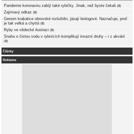
Pandemie koronaviru zabíjí také rybičky. Jinak, než byste čekali
(
0
)
Zajímavý odkaz
(
0
)
Genom krakatice obrovské rozluštěn, jásají biologové. Naznačuje, proč
je tak velká a chytrá
(
0
)
Ryby ve vědecké ilustraci
(
0
)
Snahu o čistou vodu v rybnících komplikují invazní druhy – i z akvárií
(
0
)
Články
Reklama