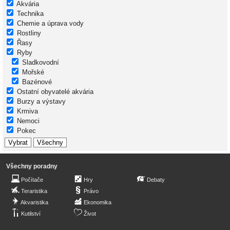
Akvária
Technika
Chemie a úprava vody
Rostliny
Řasy
Ryby
Sladkovodní
Mořské
Bazénové
Ostatní obyvatelé akvária
Burzy a výstavy
Krmiva
Nemoci
Pokec
Všechny poradny
Počítače
Hry
Debaty
Teraristika
Právo
Akvaristika
Ekonomika
Kutilství
Život