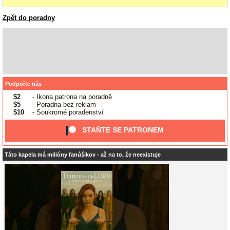
Zpět do poradny
Podpořte nás
$2
- Ikona patrona na poradně
$5
- Poradna bez reklam
$10
- Soukromé poradenství
STAŇTE SE PATRONEM
Táto kapela má milióny fanúšikov - až na to, že neexistuje