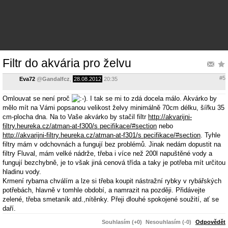
Filtr do akvária pro želvu
#5
Eva72
@
Gandalfcz
,
28.08.2012
20:35
Omlouvat se není proč
. I tak se mi to zdá docela málo. Akvárko by
mělo mít na Vámi popsanou velikost želvy minimálně 70cm délku, šířku 35
cm-plocha dna. Na to Vaše akvárko by stačil filtr
http://akvarijni-
filtry.heureka.cz/atman-at-f300/s pecifikace/#section
nebo
http://akvarijni-filtry.heureka.cz/atman-at-f301/s pecifikace/#section
. Tyhle
filtry mám v odchovnách a fungují bez problémů. Jinak nedám dopustit na
filtry Fluval, mám velké nádrže, třeba i více než 200l napuštěné vody a
fungují bezchybně, je to však jiná cenová třída a taky je potřeba mít určitou
hladinu vody.
Krmení rybama chválím a lze si třeba koupit nástražní rybky v rybářských
potřebách, hlavně v tomhle období, a namrazit na později. Přidávejte
zelené, třeba smetaník atd.,nítěnky. Přeji dlouhé spokojené soužití, ať se
daří.
Souhlasím (+0)
Nesouhlasím (-0)
Odpovědět