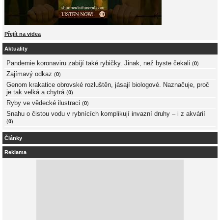
Přejít na videa
Aktuality
Pandemie koronaviru zabíjí také rybičky. Jinak, než byste čekali
(
0
)
Zajímavý odkaz
(
0
)
Genom krakatice obrovské rozluštěn, jásají biologové. Naznačuje, proč
je tak velká a chytrá
(
0
)
Ryby ve vědecké ilustraci
(
0
)
Snahu o čistou vodu v rybnících komplikují invazní druhy – i z akvárií
(
0
)
Články
Reklama