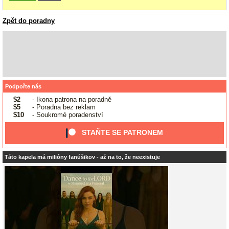
Zpět do poradny
Podpořte nás
$2
- Ikona patrona na poradně
$5
- Poradna bez reklam
$10
- Soukromé poradenství
STAŇTE SE PATRONEM
Táto kapela má milióny fanúšikov - až na to, že neexistuje