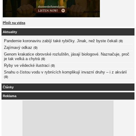
Přejít na videa
Aktuality
Pandemie koronaviru zabíjí také rybičky. Jinak, než byste čekali
(
0
)
Zajímavý odkaz
(
0
)
Genom krakatice obrovské rozluštěn, jásají biologové. Naznačuje, proč
je tak velká a chytrá
(
0
)
Ryby ve vědecké ilustraci
(
0
)
Snahu o čistou vodu v rybnících komplikují invazní druhy – i z akvárií
(
0
)
Články
Reklama