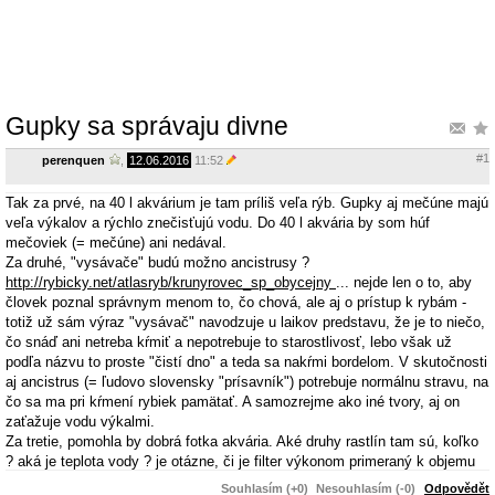
Gupky sa správaju divne
#1
perenquen
,
12.06.2016
11:52
Tak za prvé, na 40 l akvárium je tam príliš veľa rýb. Gupky aj mečúne majú
veľa výkalov a rýchlo znečisťujú vodu. Do 40 l akvária by som húf
mečoviek (= mečúne) ani nedával.
Za druhé, "vysávače" budú možno ancistrusy ?
http://rybicky.net/atlasryb/krunyrovec_sp_obycejny
... nejde len o to, aby
človek poznal správnym menom to, čo chová, ale aj o prístup k rybám -
totiž už sám výraz "vysávač" navodzuje u laikov predstavu, že je to niečo,
čo snáď ani netreba kŕmiť a nepotrebuje to starostlivosť, lebo však už
podľa názvu to proste "čistí dno" a teda sa nakŕmi bordelom. V skutočnosti
aj ancistrus (= ľudovo slovensky "prísavník") potrebuje normálnu stravu, na
čo sa ma pri kŕmení rybiek pamätať. A samozrejme ako iné tvory, aj on
zaťažuje vodu výkalmi.
Za tretie, pomohla by dobrá fotka akvária. Aké druhy rastlín tam sú, koľko
? aká je teplota vody ? je otázne, či je filter výkonom primeraný k objemu
akvária...
Souhlasím (+0)
Nesouhlasím (-0)
Odpovědět