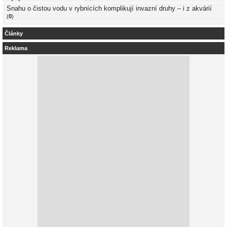
Snahu o čistou vodu v rybnících komplikují invazní druhy – i z akvárií
(
0
)
Články
Reklama