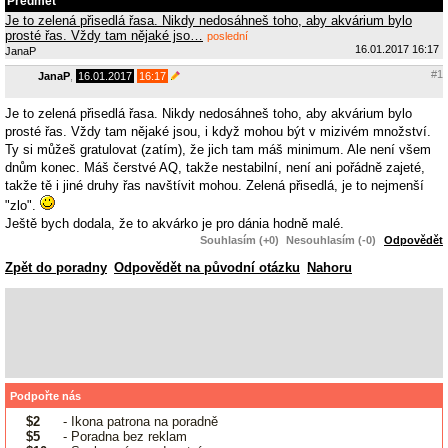
Předmět
Je to zelená přisedlá řasa. Nikdy nedosáhneš toho, aby akvárium bylo
prosté řas. Vždy tam nějaké jso…
poslední
16.01.2017 16:17
JanaP
#1
JanaP
,
16.01.2017
16:17
Je to zelená přisedlá řasa. Nikdy nedosáhneš toho, aby akvárium bylo
prosté řas. Vždy tam nějaké jsou, i když mohou být v mizivém množství.
Ty si můžeš gratulovat (zatím), že jich tam máš minimum. Ale není všem
dnům konec. Máš čerstvé AQ, takže nestabilní, není ani pořádně zajeté,
takže tě i jiné druhy řas navštívit mohou. Zelená přisedlá, je to nejmenší
"zlo".
Ještě bych dodala, že to akvárko je pro dánia hodně malé.
Souhlasím (+0)
Nesouhlasím (-0)
Odpovědět
Zpět do poradny
Odpovědět na původní otázku
Nahoru
Podpořte nás
$2
- Ikona patrona na poradně
$5
- Poradna bez reklam