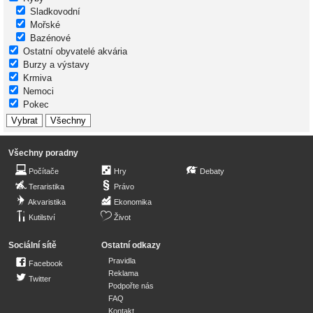
Sladkovodní
Mořské
Bazénové
Ostatní obyvatelé akvária
Burzy a výstavy
Krmiva
Nemoci
Pokec
Všechny poradny
Počítače
Hry
Debaty
Teraristika
Právo
Akvaristika
Ekonomika
Kutilství
Život
Sociální sítě
Ostatní odkazy
Pravidla
Facebook
Reklama
Twitter
Podpořte nás
FAQ
Kontakt