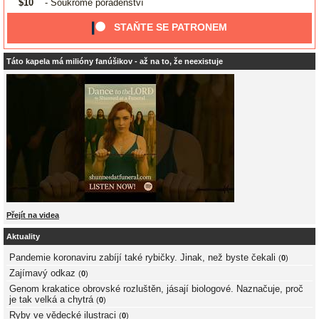
$10
- Soukromé poradenství
STAŇTE SE PATRONEM
Táto kapela má milióny fanúšikov - až na to, že neexistuje
Přejít na videa
Aktuality
Pandemie koronaviru zabíjí také rybičky. Jinak, než byste čekali
(
0
)
Zajímavý odkaz
(
0
)
Genom krakatice obrovské rozluštěn, jásají biologové. Naznačuje, proč
je tak velká a chytrá
(
0
)
Ryby ve vědecké ilustraci
(
0
)