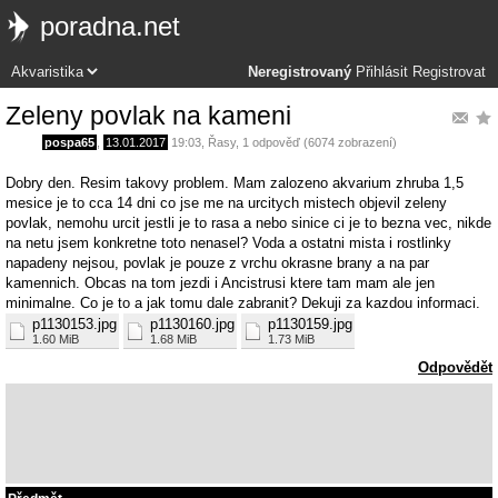
poradna.net
Neregistrovaný
Přihlásit
Registrovat
Zeleny povlak na kameni
pospa65
,
13.01.2017
19:03
,
Řasy
, 1 odpověď (6074 zobrazení)
Dobry den. Resim takovy problem. Mam zalozeno akvarium zhruba 1,5
mesice je to cca 14 dni co jse me na urcitych mistech objevil zeleny
povlak, nemohu urcit jestli je to rasa a nebo sinice ci je to bezna vec, nikde
na netu jsem konkretne toto nenasel? Voda a ostatni mista i rostlinky
napadeny nejsou, povlak je pouze z vrchu okrasne brany a na par
kamennich. Obcas na tom jezdi i Ancistrusi ktere tam mam ale jen
minimalne. Co je to a jak tomu dale zabranit? Dekuji za kazdou informaci.
p1130153.jpg
p1130160.jpg
p1130159.jpg
1.60 MiB
1.68 MiB
1.73 MiB
Odpovědět