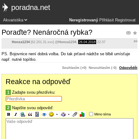
poradna.net
Neregistrovaný
Přihlásit
Registrovat
Poraďte? Nenáročná rybka?
#4
Honza1234
[62.201.31.xxx]
@
Honza1234
,
26.04.2018
22:37
PS. Bojovnice není dobrá volba. Do tak prťavé nádrže se blbě umísťuje
např. nutné topítko.
Souhlasím (+0)
Nesouhlasím (-0)
Odpovědět
Reakce na odpověď
1
Zadajte svou přezdívku:
2
Napište svou odpověď:
Mimo téma