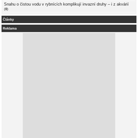
Snahu o čistou vodu v rybnících komplikují invazní druhy – i z akvárií
(
0
)
Články
Reklama