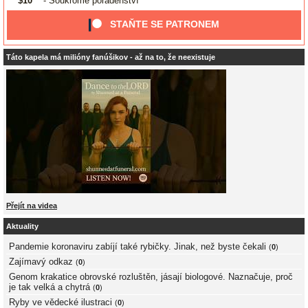
$10
- Soukromé poradenství
STAŇTE SE PATRONEM
Táto kapela má milióny fanúšikov - až na to, že neexistuje
Přejít na videa
Aktuality
Pandemie koronaviru zabíjí také rybičky. Jinak, než byste čekali
(
0
)
Zajímavý odkaz
(
0
)
Genom krakatice obrovské rozluštěn, jásají biologové. Naznačuje, proč
je tak velká a chytrá
(
0
)
Ryby ve vědecké ilustraci
(
0
)