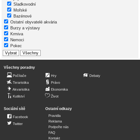
Sladkovodní
Mořské
Bazénové
Ostatní obyvatelé akvária
Burzy a výstavy
Krmiva
Nemoci
Pokec
Všechny poradny
Počítače
Hry
Debaty
Teraristika
Právo
Akvaristika
Ekonomika
Kutilství
Život
Sociální sítě
Ostatní odkazy
Pravidla
Facebook
Reklama
Twitter
Podpořte nás
FAQ
Kontakt