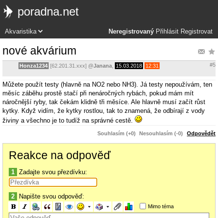
poradna.net
Neregistrovaný
Přihlásit
Registrovat
nové akvárium
#5
Honza1234
[62.201.31.xxx]
@
Janana
,
15.03.2018
12:31
Můžete použít testy (hlavně na NO2 nebo NH3). Já testy nepoužívám, ten
měsíc záběhu prostě stačí při nenáročných rybách, pokud mám mít
náročnější ryby, tak čekám klidně tři měsíce. Ale hlavně musí začít růst
kytky. Když vidím, že kytky rostlou, tak to znamená, že odbírají z vody
živiny a všechno je to tudíž na správné cestě.
Souhlasím (+0)
Nesouhlasím (-0)
Odpovědět
Reakce na odpověď
1
Zadajte svou přezdívku:
2
Napište svou odpověď:
Mimo téma