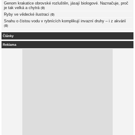
Genom krakatice obrovské rozluštěn, jásají biologové. Naznačuje, proč
je tak velká a chytrá
(
0
)
Ryby ve vědecké ilustraci
(
0
)
Snahu o čistou vodu v rybnících komplikují invazní druhy – i z akvárií
(
0
)
Články
Reklama