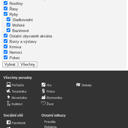
Rostliny
Řasy
Ryby
Sladkovodní
Mořské
Bazénové
Ostatní obyvatelé akvária
Burzy a výstavy
Krmiva
Nemoci
Pokec
Všechny poradny
Počítače
Hry
Debaty
Teraristika
Právo
Akvaristika
Ekonomika
Kutilství
Život
Sociální sítě
Ostatní odkazy
Pravidla
Facebook
Reklama