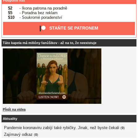
Podpořte nás
$2
- Ikona patrona na poradně
$5
- Poradna bez reklam
$10
- Soukromé poradenství
STAŇTE SE PATRONEM
Táto kapela má milióny fanúšikov - až na to, že neexistuje
Přejít na videa
Aktuality
Pandemie koronaviru zabíjí také rybičky. Jinak, než byste čekali
(
0
)
Zajímavý odkaz
(
0
)