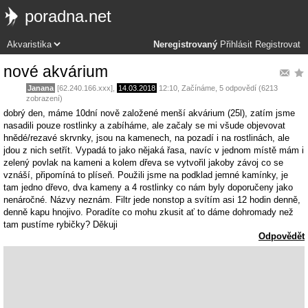
poradna.net
Neregistrovaný
Přihlásit
Registrovat
nové akvárium
Janana
[62.240.166.xxx],
14.03.2018
12:10
,
Začínáme
, 5 odpovědí (6213
zobrazení)
dobrý den, máme 10dní nově založené menší akvárium (25l), zatím jsme
nasadili pouze rostlinky a zabíháme, ale začaly se mi všude objevovat
hnědé/rezavé skrvnky, jsou na kamenech, na pozadí i na rostlinách, ale
jdou z nich setřít. Vypadá to jako nějaká řasa, navíc v jednom místě mám i
zelený povlak na kameni a kolem dřeva se vytvořil jakoby závoj co se
vznáší, připomíná to plíseň. Použili jsme na podklad jemné kamínky, je
tam jedno dřevo, dva kameny a 4 rostlinky co nám byly doporučeny jako
nenáročné. Názvy neznám. Filtr jede nonstop a svítím asi 12 hodin denně,
denně kapu hnojivo. Poradíte co mohu zkusit ať to dáme dohromady než
tam pustíme rybičky? Děkuji
Odpovědět