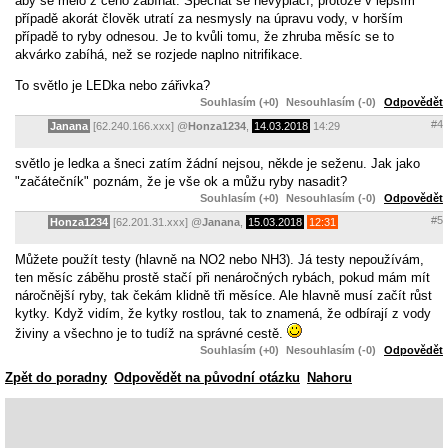
aby se mělo z čeho zabíhat. Spěchat se nevyplácí, protože v lepším
případě akorát člověk utratí za nesmysly na úpravu vody, v horším
případě to ryby odnesou. Je to kvůli tomu, že zhruba měsíc se to
akvárko zabíhá, než se rozjede naplno nitrifikace.
To světlo je LEDka nebo zářivka?
Souhlasím (+0)
Nesouhlasím (-0)
Odpovědět
#4
Janana
[62.240.166.xxx]
@
Honza1234
,
14.03.2018
14:29
světlo je ledka a šneci zatím žádní nejsou, někde je seženu. Jak jako
"začátečník" poznám, že je vše ok a můžu ryby nasadit?
Souhlasím (+0)
Nesouhlasím (-0)
Odpovědět
#5
Honza1234
[62.201.31.xxx]
@
Janana
,
15.03.2018
12:31
Můžete použít testy (hlavně na NO2 nebo NH3). Já testy nepoužívám,
ten měsíc záběhu prostě stačí při nenáročných rybách, pokud mám mít
náročnější ryby, tak čekám klidně tři měsíce. Ale hlavně musí začít růst
kytky. Když vidím, že kytky rostlou, tak to znamená, že odbírají z vody
živiny a všechno je to tudíž na správné cestě.
Souhlasím (+0)
Nesouhlasím (-0)
Odpovědět
Zpět do poradny
Odpovědět na původní otázku
Nahoru