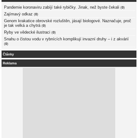
Pandemie koronaviru zabíjí také rybičky. Jinak, než byste čekali
(
0
)
Zajímavý odkaz
(
0
)
Genom krakatice obrovské rozluštěn, jásají biologové. Naznačuje, proč
je tak velká a chytrá
(
0
)
Ryby ve vědecké ilustraci
(
0
)
Snahu o čistou vodu v rybnících komplikují invazní druhy – i z akvárií
(
0
)
Články
Reklama