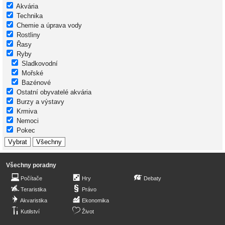
Akvária
Technika
Chemie a úprava vody
Rostliny
Řasy
Ryby
Sladkovodní
Mořské
Bazénové
Ostatní obyvatelé akvária
Burzy a výstavy
Krmiva
Nemoci
Pokec
Všechny poradny
Počítače
Hry
Debaty
Teraristika
Právo
Akvaristika
Ekonomika
Kutilství
Život