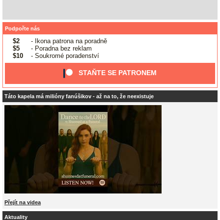
Podpořte nás
$2
- Ikona patrona na poradně
$5
- Poradna bez reklam
$10
- Soukromé poradenství
STAŇTE SE PATRONEM
Táto kapela má milióny fanúšikov - až na to, že neexistuje
Přejít na videa
Aktuality