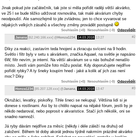
Jinak pokud jste začátečník, tak jste si měla pořídit raději větší akvárko,
ve 25 l se bude těžko udržovat rovnováha, tak malé akvárium chyby
neodpouští. Ale samozřejmě to jde zvládnou, jen to chce vyvarovat se
nějakých velkých zásahů a všechny změny provádět postupně
Souhlasím (+0)
Nesouhlasím (-0)
Odpovědět
#2
Janana
[62.240.166.xxx]
@
Honza1234
,
14.03.2018
13:27
Díky za reakci, zastavím teda hnojení a zkracuju svícení na 9 hodin.
Světlo i filtr byly v setu s akvárkem, značka Aquael, na světle je napsáno
6W, filtr nevím, je interní. Na větší akvárium se u nás bohužel nenašlo
místo. Jestli vám pomůže foto můžu poslat. Kdy doporučujete nejdříve
pořídit rybky? A ty šneky koupím hned - jaké a kolik ať jich zas není
moc? Díky
Souhlasím (+0)
Nesouhlasím (-0)
Odpovědět
#3
Honza1234
[85.207.128.xxx]
@
Janana
,
14.03.2018
13:47
Okružáci, levatky, piskořky. Tihle šneci se nekupují. Většina lidí si je
donese s rostlinami. Asi by to chtělo napsat na nějaké fórum, jestli by je
někdo nedaroval, nebo poprosit v akvaristice. Stačí jich několik, oni se
snadno namnoží.
Já ryby dávám nejdříve za měsíc (někdy i déle záleží na druhu) od
založení. Během té doby akorát jednou týdně nakrmím prázdné akvárko