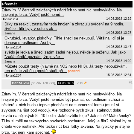
Předmět
Zdravím. V čerstvě založených nádržích to není nic neobvyklého. Na
hnojení je brzo. Vždyť ještě nemů…
14.03.2018 12:19
Honza1234
Díky za reakci, zastavím teda hnojení a zkracuju svícení na 9 hodin.
Světlo i filtr byly v setu s ak…
14.03.2018 13:27
Janana
Okružáci, levatky, piskořky. Tihle šneci se nekupují. Většina lidí si je
donese s rostlinami. Asi by…
14.03.2018 13:47
Honza1234
světlo je ledka a šneci zatím žádní nejsou, někde je seženu. Jak jako
"začátečník" poznám, že je vše…
14.03.2018 14:29
Janana
Můžete použít testy (hlavně na NO2 nebo NH3). Já testy nepoužívám,
ten měsíc záběhu prostě stačí při…
poslední
15.03.2018 12:31
Honza1234
#1
Honza1234
[85.207.128.xxx],
14.03.2018
12:19
Zdravím. V čerstvě založených nádržích to není nic neobvyklého. Na
hnojení je brzo. Vždyť ještě nemůže být poznat, co rostlinám schází a
některé z nich budou teprve přecházet na submerzní formu (musí si
zvyknou na růst pod vodou). Ale rozhodně bych zkusil stáhnout dobu
osvitu na nějakých 8 - 10 hodin. Jaké světlo to je? Jak silné? Máte šneky?
Ti by si měli na takovýchto povlacích pochutnat. Jaký je filtr? Možná by to
chtělo více rostlinek. Ale těžko říct bez fotky akvária. Na rybičky je stejně
brzo, tak není kam spěchat.