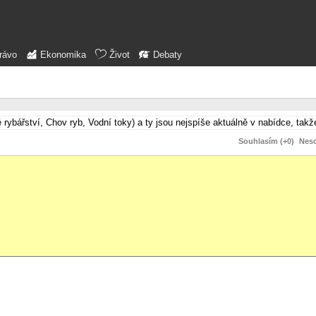
rávo
Ekonomika
Život
Debaty
é rybářství, Chov ryb, Vodní toky) a ty jsou nejspíše aktuálně v nabídce, t
Souhlasím (+0)
Neso