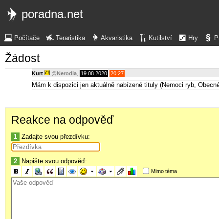
poradna.net
Počítače
Teraristika
Akvaristika
Kutilství
Hry
P
Žádost
Kurt
@
Nerodia
,
19.08.2020
20:27
Mám k dispozici jen aktuálně nabízené tituly (Nemoci ryb, Obecn
Reakce na odpověď
1
Zadajte svou přezdívku:
2
Napište svou odpověď:
Mimo téma