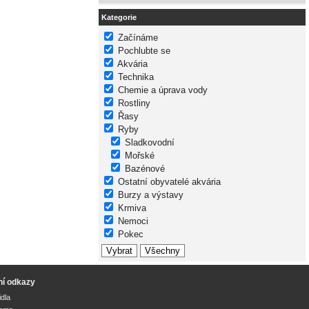
Kategorie
Začínáme
Pochlubte se
Akvária
Technika
Chemie a úprava vody
Rostliny
Řasy
Ryby
Sladkovodní
Mořské
Bazénové
Ostatní obyvatelé akvária
Burzy a výstavy
Krmiva
Nemoci
Pokec
ní odkazy
idla