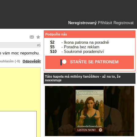
Neregistrovaný
Přihlásit
Registrovat
Podpořte nás
$2
- Ikona patrona na poradně
#5
$5
- Poradna bez reklam
$10
- Soukromé poradenství
akže vám moc nepomohu.
uhlasím (-0)
Odpovědět
STAŇTE SE PATRONEM
Táto kapela má milióny fanúšikov - až na to, že
neexistuje