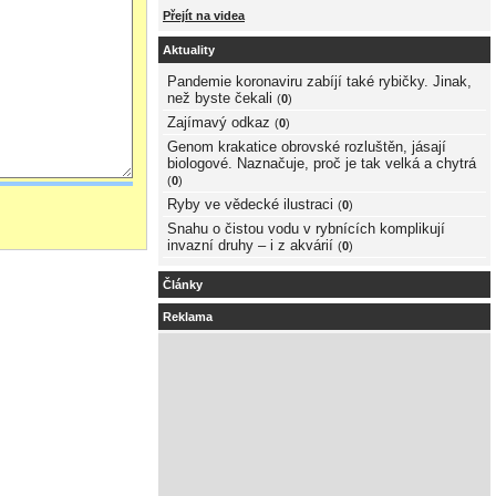
Přejít na videa
Aktuality
Pandemie koronaviru zabíjí také rybičky. Jinak,
než byste čekali
(
0
)
Zajímavý odkaz
(
0
)
Genom krakatice obrovské rozluštěn, jásají
biologové. Naznačuje, proč je tak velká a chytrá
(
0
)
Ryby ve vědecké ilustraci
(
0
)
Snahu o čistou vodu v rybnících komplikují
invazní druhy – i z akvárií
(
0
)
Články
Reklama