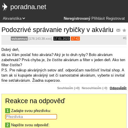
poradna.net
Neregistrovaný
Přihlásit
Registrovat
Podozrivé správanie rybičky v akváriu
#1
vulcannus
[178.143.38.xxx],
17.01.2023
17:42
Dobrý deň,
dá sa Vám poslať foto akvária? Aký je to druh ryby? Bolo akvárium
zabehnuté? Prvá chyba je, že čistíte akvárium a filter v jeden deň. Ako ten
filter čistíte?
P.S. Pre nákup akvárijných setov atď. odporúčam navštíviť Invital shop. A
tam ak si kupujete akvárijný set či samostatné akvárium, vyberte si invital
fine set/akvárium. Žiadna superzoo.
Souhlasím (+0)
Nesouhlasím (-0)
Odpovědět
Reakce na odpověď
1
Zadajte svou přezdívku:
2
Napište svou odpověď: