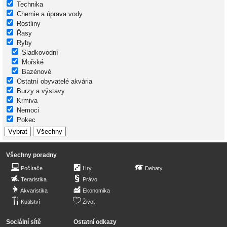
Technika
Chemie a úprava vody
Rostliny
Řasy
Ryby
Sladkovodní
Mořské
Bazénové
Ostatní obyvatelé akvária
Burzy a výstavy
Krmiva
Nemoci
Pokec
Všechny poradny
Počítače
Hry
Debaty
Teraristika
Právo
Akvaristika
Ekonomika
Kutilství
Život
Sociální sítě
Ostatní odkazy