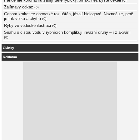
Pandemie koronaviru zabíjí také rybičky. Jinak, než byste čekali
(
0
)
Zajímavý odkaz
(
0
)
Genom krakatice obrovské rozluštěn, jásají biologové. Naznačuje, proč
je tak velká a chytrá
(
0
)
Ryby ve vědecké ilustraci
(
0
)
Snahu o čistou vodu v rybnících komplikují invazní druhy – i z akvárií
(
0
)
Články
Reklama