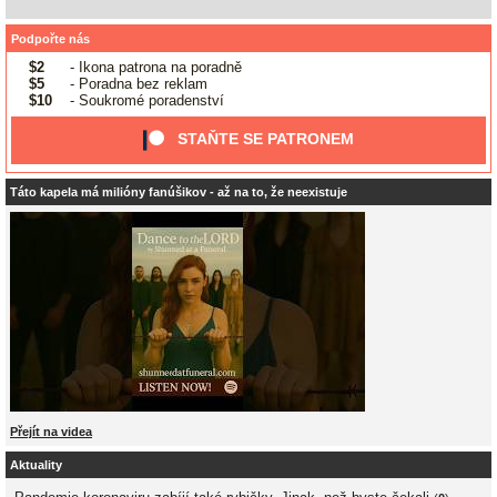
Podpořte nás
$2
- Ikona patrona na poradně
$5
- Poradna bez reklam
$10
- Soukromé poradenství
STAŇTE SE PATRONEM
Táto kapela má milióny fanúšikov - až na to, že neexistuje
Přejít na videa
Aktuality