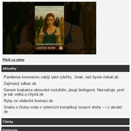
Přejít na videa
Aktuality
Pandemie koronaviru zabíjí také rybičky. Jinak, než byste čekali
(
0
)
Zajímavý odkaz
(
0
)
Genom krakatice obrovské rozluštěn, jásají biologové. Naznačuje, proč
je tak velká a chytrá
(
0
)
Ryby ve vědecké ilustraci
(
0
)
Snahu o čistou vodu v rybnících komplikují invazní druhy – i z akvárií
(
0
)
Články
Kategorie