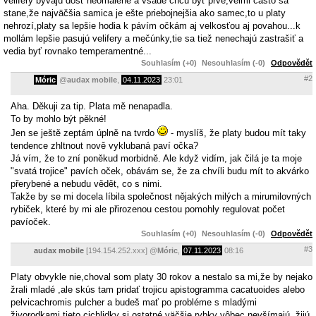
velifery byvajú dosť neomalené a všade chcú byť prvé,velmi často sa
stane,že najväčšia samica je ešte priebojnejšia ako samec,to u platy
nehrozí,platy sa lepšie hodia k pávím očkám aj velkosťou aj povahou...k
mollám lepšie pasujú velifery a mečúnky,tie sa tiež nenechajú zastrašiť a
vedia byť rovnako temperamentné...
Souhlasím (+0)
Nesouhlasím (-0)
Odpovědět
#2
Móric
@
audax mobile
,
04.11.2023
23:01
Aha. Děkuji za tip. Plata mě nenapadla.
To by mohlo být pěkné!
Jen se ještě zeptám úplně na tvrdo
- myslíš, že platy budou mít taky
tendence zhltnout nově vyklubaná paví očka?
Já vím, že to zní poněkud morbidně. Ale když vidím, jak čilá je ta moje
"svatá trojice" pavích oček, obávám se, že za chvíli budu mít to akvárko
přerybené a nebudu vědět, co s nimi.
Takže by se mi docela líbila společnost nějakých milých a mirumilovných
rybiček, které by mi ale přirozenou cestou pomohly regulovat počet
pavíoček.
Souhlasím (+0)
Nesouhlasím (-0)
Odpovědět
#3
audax mobile
[194.154.252.xxx]
@
Móric
,
07.11.2023
08:16
Platy obvykle nie,choval som platy 30 rokov a nestalo sa mi,že by nejako
žrali mladé ,ale skús tam pridať trojicu apistogramma cacatuoides alebo
pelvicachromis pulcher a budeš mať po probléme s mladými
živorodkami,tieto cichlidky si ostatné väčšie rybky vôbec nevšímajú ,žijú