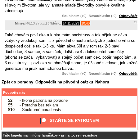
si svojim životom ,ale vyliahnuté mladé živorodky obvykle kvalitne
zdecimujú….
Souhlasím (+0)
Nesouhlasím (-0)
Odpovědět
#4
Minea
[46.13.77.xxx]
@
Móric
,
14.11.2023
10:40
Také chovám paví oka a k nim mám ancistrusy a tak nějak se očka
vždycky zredukují sami... z původního houfu mladých z jednoho vrhu se
dospělosti dožije tak 1-3 ks. Mám akva 60l a v tom tak 2-3 paví
důchodce, 3 samce, 5 samiček, další asi 4 adolescentní samečky
(akorát se začali vybarvovat) a stejný počet samiček, potěr nepočítám, a
3 ancistrusy... paví oka se obměňují sama, je úžasné sledovat, jak každá
generace má jinak namíchanou barvu...
Souhlasím (+0)
Nesouhlasím (-0)
Odpovědět
Zpět do poradny
Odpovědět na původní otázku
Nahoru
Podpořte nás
$2
- Ikona patrona na poradně
$5
- Poradna bez reklam
$10
- Soukromé poradenství
STAŇTE SE PATRONEM
Táto kapela má milióny fanúšikov - až na to, že neexistuje