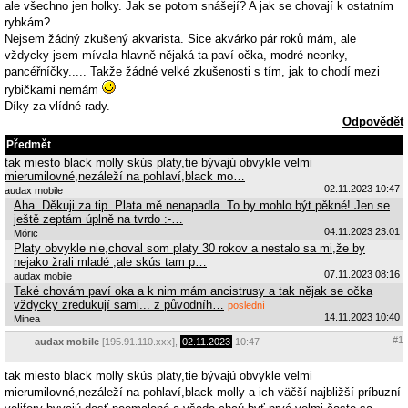
ale všechno jen holky. Jak se potom snášejí? A jak se chovají k ostatním
rybkám?
Nejsem žádný zkušený akvarista. Sice akvárko pár roků mám, ale
vždycky jsem mívala hlavně nějaká ta paví očka, modré neonky,
pancéřníčky..... Takže žádné velké zkušenosti s tím, jak to chodí mezi
rybičkami nemám
Díky za vlídné rady.
Odpovědět
Předmět
tak miesto black molly skús platy,tie bývajú obvykle velmi
mierumilovné,nezáleží na pohlaví,black mo…
02.11.2023 10:47
audax mobile
Aha. Děkuji za tip. Plata mě nenapadla. To by mohlo být pěkné! Jen se
ještě zeptám úplně na tvrdo :-…
04.11.2023 23:01
Móric
Platy obvykle nie,choval som platy 30 rokov a nestalo sa mi,že by
nejako žrali mladé ,ale skús tam p…
07.11.2023 08:16
audax mobile
Také chovám paví oka a k nim mám ancistrusy a tak nějak se očka
vždycky zredukují sami... z původníh…
poslední
14.11.2023 10:40
Minea
#1
audax mobile
[195.91.110.xxx],
02.11.2023
10:47
tak miesto black molly skús platy,tie bývajú obvykle velmi
mierumilovné,nezáleží na pohlaví,black molly a ich väčší najbližší príbuzní