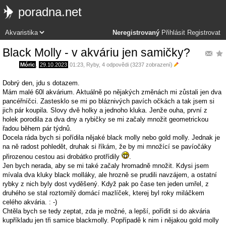
poradna.net
Neregistrovaný
Přihlásit
Registrovat
Black Molly - v akváriu jen samičky?
Móric
,
29.10.2023
01:23
,
Ryby
, 4 odpovědi (3237 zobrazení)
Dobrý den, jdu s dotazem.
Mám malé 60l akvárium. Aktuálně po nějakých změnách mi zůstali jen dva
pancéřníčci. Zastesklo se mi po bláznivých pavích očkách a tak jsem si
jich pár koupila. Slovy dvě holky a jednoho kluka. Jenže ouha, první z
holek porodila za dva dny a rybičky se mi začaly množit geometrickou
řadou během pár týdnů.
Docela ráda bych si pořídila nějaké black molly nebo gold molly. Jednak je
na ně radost pohledět, druhak si říkám, že by mi množící se pavíočáky
přirozenou cestou asi drobátko protřídily
.
Jen bych nerada, aby se mi také začaly hromadně množit. Kdysi jsem
mívala dva kluky black molláky, ale hrozně se prudili navzájem, a ostatní
rybky z nich byly dost vyděšený. Když pak po čase ten jeden umřel, z
druhého se stal roztomilý domácí mazlíček, kterej byl roky miláčkem
celého akvária. : -)
Chtěla bych se tedy zeptat, zda je možné, a lepší, pořídit si do akvária
kupříkladu jen tři samice blackmolly. Popřípadě k nim i nějakou gold molly