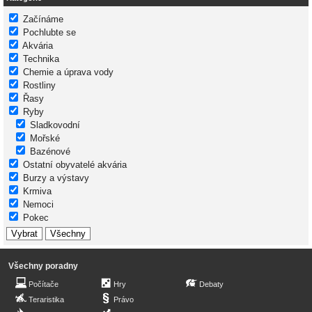
Začínáme
Pochlubte se
Akvária
Technika
Chemie a úprava vody
Rostliny
Řasy
Ryby
Sladkovodní
Mořské
Bazénové
Ostatní obyvatelé akvária
Burzy a výstavy
Krmiva
Nemoci
Pokec
Všechny poradny
Počítače
Hry
Debaty
Teraristika
Právo