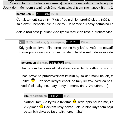
Šoupnu tam víc kytek a uvidíme :-) Teda spíš neuvidíme, zadžunglín
Dobrý den. Měl jsem stejný problém. Nainstaloval jsem molitanový filtr na
perenquen
,
23.11.2013
16:09
Čo tak zmieriť sa s nimi ? čistiť od nich len predné sklo a ináč ic
sa človeku nepáčia, nie je účelný... v prírode sú riasy normál
ďalšia možnosť je pridať viac rýchlo rastúcich rastlín, trebárs vi
V.R.
[37.221.241.xxx]
@
perenquen
,
23.11.2013
19:04
Kdybych to akva měla doma, tak na řasy kašlu. Axům to nevadí :
máme přírodovědný kroužek pro děti. Je blbé mít celé akva zele
perenquen
@
V.R.
,
24.11.2013
10:57
Tak potom treba nasadiť do akvária viac tých rastlín, čo som u
Ináč práve na prírodovednom krúžku by sa deti mohli naučiť, 
"blbé"
. Tiež som kedysi chodil na taký krúžok, vedúca nás n
vodné slimáky, nezmary, larvy komárov,riasy, žaburinku,...)
V.R.
@
perenquen
,
24.11.2013
11:29
Šoupnu tam víc kytek a uvidíme
Teda spíš neuvidíme, zad
v kytkách
Děckám řasy nevadí, ale je blbé když tam přijd
ostatních akva se řasy tolik nerozmáhají...