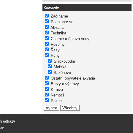
Kategorie
Začínáme
Pochlubte se
Akvária
Technika
Chemie a úprava vody
Rostliny
Řasy
Ryby
Sladkovodní
Mořské
Bazénové
Ostatní obyvatelé akvária
Burzy a výstavy
Krmiva
Nemoci
Pokec
ní odkazy
idla