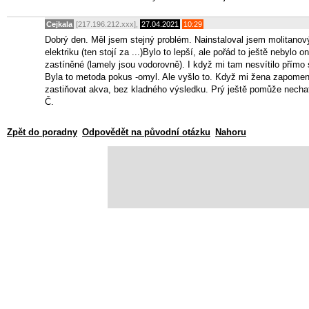
Cejkala
[217.196.212.xxx],
27.04.2021
10:29
Dobrý den. Měl jsem stejný problém. Nainstaloval jsem molitanový 
elektriku (ten stojí za ...)Bylo to lepší, ale pořád to ještě nebylo
zastíněné (lamely jsou vodorovně). I když mi tam nesvítilo přímo 
Byla to metoda pokus -omyl. Ale vyšlo to. Když mi žena zapomene
zastiňovat akva, bez kladného výsledku. Prý ještě pomůže nechat
Č.
Zpět do poradny
Odpovědět na původní otázku
Nahoru