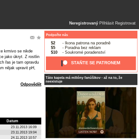
Neregistrovaný
Přihlásit
Registrovat
Podpořte nás
$2
- Ikona patrona na poradně
$5
- Poradna bez reklam
že krmivo se nikde
$10
- Soukromé poradenství
e jako úkryt. Z rostlin
ěch řas je tam opravdu
STAŇTE SE PATRONEM
ám nějak upravit pH,
Táto kapela má milióny fanúšikov - až na to, že
neexistuje
Odpovědět
Datum
23.11.2013 16:09
23.11.2013 19:04
24.11.2013 10:57