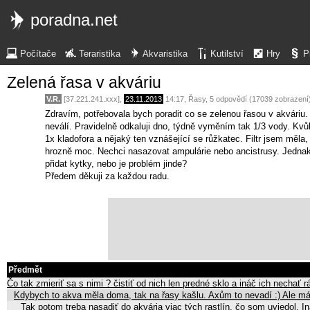
poradna.net
Počítače
Teraristika
Akvaristika
Kutilství
Hry
P
Zelená řasa v akváriu
V.R.
[37.221.241.xxx],
23.11.2013
14:17
,
Řasy
, 5 odpovědí (17039 zobrazení
Zdravím, potřebovala bych poradit co se zelenou řasou v akváriu
neválí. Pravidelně odkaluji dno, týdně vyměním tak 1/3 vody. Kvůli
1x kladofora a nějaký ten vznášející se růžkatec. Filtr jsem měla
hrozně moc. Nechci nasazovat ampulárie nebo ancistrusy. Jednak t
přidat kytky, nebo je problém jinde?
Předem děkuji za každou radu.
Předmět
Čo tak zmieriť sa s nimi ? čistiť od nich len predné sklo a ináč ich nechať
Kdybych to akva měla doma, tak na řasy kašlu. Axům to nevadí :) Ale m
Tak potom treba nasadiť do akvária viac tých rastlín, čo som uviedol.