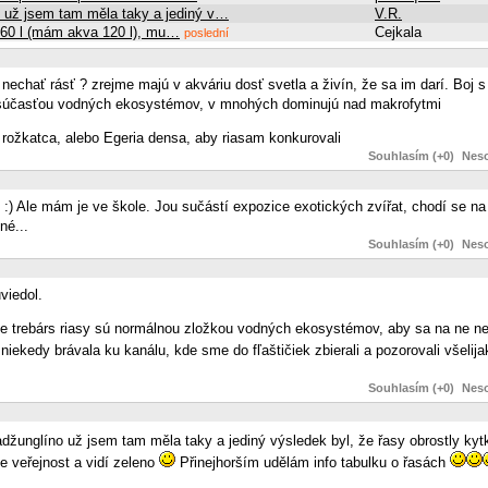
o už jsem tam měla taky a jediný v…
V.R.
 160 l (mám akva 120 l), mu…
Cejkala
poslední
h nechať rásť ? zrejme majú v akváriu dosť svetla a živín, že sa im darí. Boj s
nou súčasťou vodných ekosystémov, v mnohých dominujú nad makrofytmi
ac rožkatca, alebo Egeria densa, aby riasam konkurovali
Souhlasím (+0)
Neso
) Ale mám je ve škole. Jou sučástí expozice exotických zvířat, chodí se na
né...
Souhlasím (+0)
Neso
viedol.
že trebárs riasy sú normálnou zložkou vodných ekosystémov, aby sa na ne ne
iekedy brávala ku kanálu, kde sme do fľaštičiek zbierali a pozorovali všelija
Souhlasím (+0)
Neso
žunglíno už jsem tam měla taky a jediný výsledek byl, že řasy obrostly kytk
e veřejnost a vidí zeleno
Přinejhorším udělám info tabulku o řasách