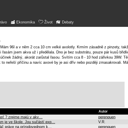
rávo
Ekonomika
Život
Debaty
)
. Mám 96l a v něm 2 cca 10 cm velké axolotly. Krmím zásadně z pinzety, tak
 řasám jsem akva už i předělala. Dno je bez substrátu, pouze pár kusů břidlic
, účinek žádný, akorát zarůstal řasou. Svítím cca 8 - 10 hod zářivkou 39W. T
o neřeší příčinu a navíc axové by je asi dřív nebo později zmasakrovali. M
Autor
 rásť ? zrejme majú v akv…
perenquen
ám je ve škole. Jou sučástí exp…
V.R.
 Ináč práve na prírodovednom k…
perenquen