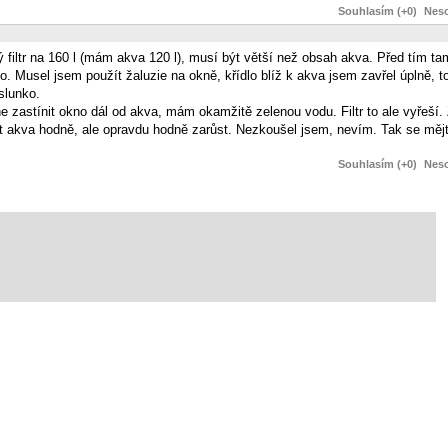
Souhlasím (+0)
Neso
filtr na 160 l (mám akva 120 l), musí být větší než obsah akva. Před tím tam 
 ono. Musel jsem použít žaluzie na okně, křídlo blíž k akva jsem zavřel úplně, 
slunko.
 zastínit okno dál od akva, mám okamžitě zelenou vodu. Filtr to ale vyřeší.
 akva hodně, ale opravdu hodně zarůst. Nezkoušel jsem, nevím. Tak se mějte
Souhlasím (+0)
Neso