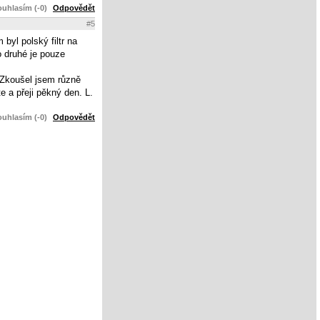
uhlasím (-0)
Odpovědět
#5
byl polský filtr na
to druhé je pouze
 Zkoušel jsem různě
 a přeji pěkný den. L.
uhlasím (-0)
Odpovědět