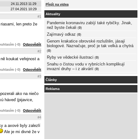
24.11.2013 11:29
Přejít na videa
27.04.2021 10:29
Aktuality
#1
Pandemie koronaviru zabíjí také rybičky. Jinak,
 riasami, len preto že
než byste čekali
(
0
)
Zajímavý odkaz
(
0
)
Genom krakatice obrovské rozluštěn, jásají
uhlasím (-0)
Odpovědět
biologové. Naznačuje, proč je tak velká a chytrá
(
0
)
#2
Ryby ve vědecké ilustraci
(
0
)
 ně koukat veřejnost a
Snahu o čistou vodu v rybnících komplikují
invazní druhy – i z akvárií
(
0
)
uhlasím (-0)
Odpovědět
#3
Články
Reklama
pozerali ako na niečo
kú háveď (pijavice,
uhlasím (-0)
Odpovědět
#4
y a axové byly zalezlí
Ale je mi divné že v